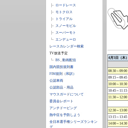
ロードレース
モトクロス
トライアル
スノーモビル
スーパーモト
エンデューロ
レースカレンダー検索
TV放送予定
4月5日（木
BS
,
動画配信
国内競技規則書
08:30～09:00
FIM規則（和訳）
09:15～09:45
公認車両
10:00～10:30
公認部品・用品
10:45～11:15
マウスガードについて
11:30～12:00
委員会レポート
アンチドーピング
12:30～13:00
熱中症を予防しよう
13:15～13:45
全日本選手権シリーズランキン
14:00～14:30
グ