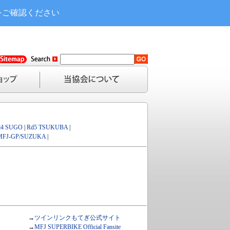
をご確認ください
d4 SUGO
|
Rd5 TSUKUBA
|
MFJ-GP/SUZUKA
|
→
ツインリンクもてぎ公式サイト
→
MFJ SUPERBIKE Official Fansite