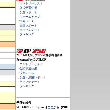
・
エントリーリスト
・
公式予選結果
・
予選レポート
・
ウォームアップ
・
決勝レース
・
決勝レポート
・
ラップチャート
・
ランキング
2018 MFJカップJP250選手権 第1戦
Presented by DUNLOP
・
エントリーリスト
・
公式予選結果
・
決勝レース
・
予選・決勝レポート
・
ラップチャート
・
ランキング
予選速報号
SUPERBIKE Expressは
ここから
（PDF