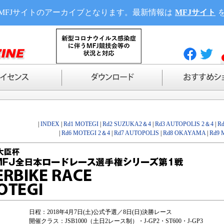
MFJサイトのアーカイブとなります。最新情報は
MFJサイト
|
INDEX
|
Rd1 MOTEGI
|
Rd2 SUZUKA2＆4
|
Rd3 AUTOPOLIS 2＆4
|
R
|
Rd6 MOTEGI 2＆4
|
Rd7 AUTOPOLIS
|
Rd8 OKAYAMA
|
Rd9 
日程：2018年4月7日(土)公式予選／8日(日)決勝レース
開催クラス：JSB1000（土日2レース制）・J-GP2・ST600・J-GP3