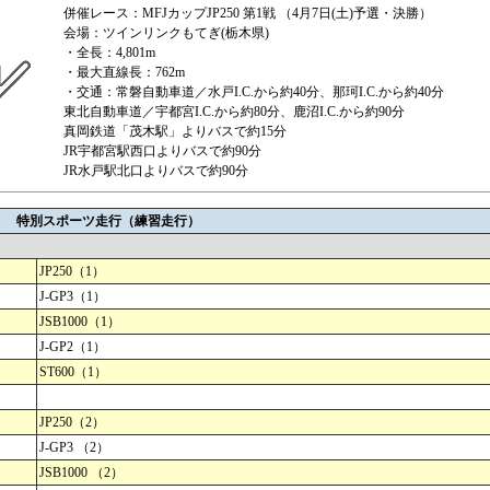
併催レース：MFJカップJP250 第1戦 （4月7日(土)予選・決勝）
会場：ツインリンクもてぎ(栃木県)
・全長：4,801m
・最大直線長：762m
・交通：常磐自動車道／水戸I.C.から約40分、那珂I.C.から約40分
東北自動車道／宇都宮I.C.から約80分、鹿沼I.C.から約90分
真岡鉄道「茂木駅」よりバスで約15分
JR宇都宮駅西口よりバスで約90分
JR水戸駅北口よりバスで約90分
） 特別スポーツ走行（練習走行）
JP250（1）
J-GP3（1）
JSB1000（1）
J-GP2（1）
ST600（1）
JP250（2）
J-GP3 （2）
JSB1000 （2）