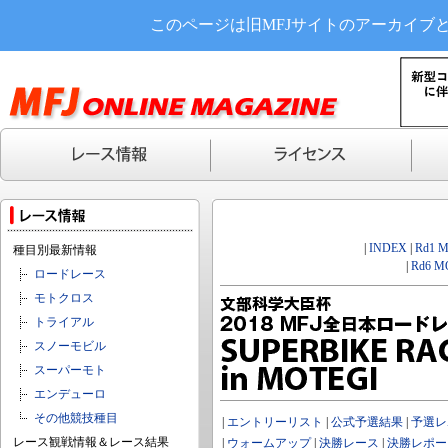
このページは旧MFJサイトのアーカイブ
|
INDEX
|
Rd1 
種目別最新情報
|
Rd6 M
ロードレース
モトクロス
トライアル
スノーモビル
スーパーモト
エンデューロ
その他競技種目
|
エントリーリスト
|
公式予選結果
|
予選レ
レース観戦情報＆レース結果
|
ウォームアップ
|
決勝レース
|
決勝レポー