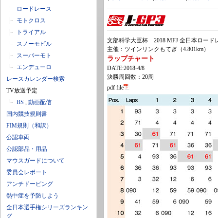
ロードレース
モトクロス
トライアル
文部科学大臣杯 2018 MFJ 全日本ロードレー
スノーモビル
主催：ツインリンクもてぎ（4.801km）
スーパーモト
ラップチャート
エンデューロ
DATE:2018-4/8
決勝周回数：20周
レースカレンダー検索
pdf file
TV放送予定
BS
,
動画配信
国内競技規則書
FIM規則（和訳）
公認車両
公認部品・用品
マウスガードについて
委員会レポート
アンチドーピング
熱中症を予防しよう
全日本選手権シリーズランキン
グ