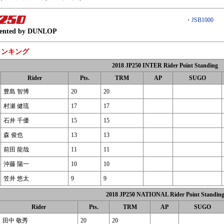
・
JSB1000
sented by DUNLOP
ランキング
2018 JP250 INTER Rider Point Standing
Rider
Pts.
TRM
AP
SUGO
豊島 智博
20
20
村瀬 健琉
17
17
石井 千優
15
15
森 俊也
13
13
前田 龍哉
11
11
沖藤 陽一
10
10
笠井 悠太
9
9
2018 JP250 NATIONAL Rider Point Standin
Rider
Pts.
TRM
AP
SUGO
田中 敬秀
20
20