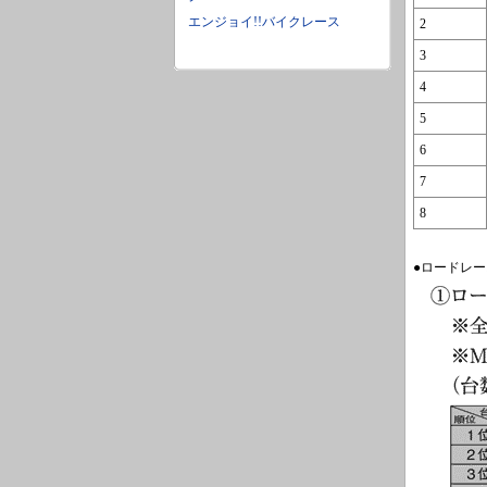
エンジョイ!!バイクレース
2
3
4
5
6
7
8
●ロードレー