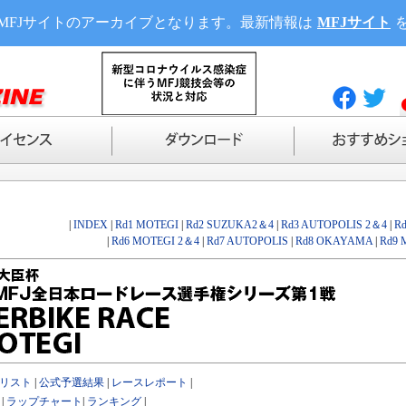
MFJサイトのアーカイブとなります。最新情報は
MFJサイト
|
INDEX
|
Rd1 MOTEGI
|
Rd2 SUZUKA2＆4
|
Rd3 AUTOPOLIS 2＆4
|
R
|
Rd6 MOTEGI 2＆4
|
Rd7 AUTOPOLIS
|
Rd8 OKAYAMA
|
Rd9 
リスト
|
公式予選結果
|
レースレポート
|
|
ラップチャート
|
ランキング
|