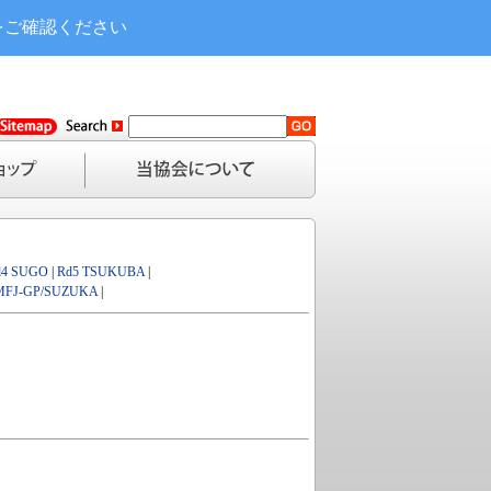
をご確認ください
d4 SUGO
|
Rd5 TSUKUBA
|
MFJ-GP/SUZUKA
|