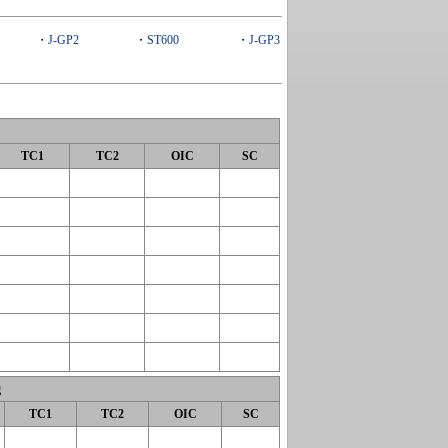
・
J-GP2
・
ST600
・
J-GP3
TC1
TC2
OIC
SC
g
TC1
TC2
OIC
SC