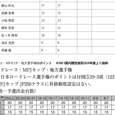
横山 尚太
17
17
高橋 直輝
15
15
小椋 華恋
13
13
櫻井 芽依
11
11
佐々木 將旭
10
10
清水 光則
9
9
斉藤 魁
8
8
ス・MFJCUP・地方選手権
のポイント ※MFJ国内競技規則2018年版より抜粋