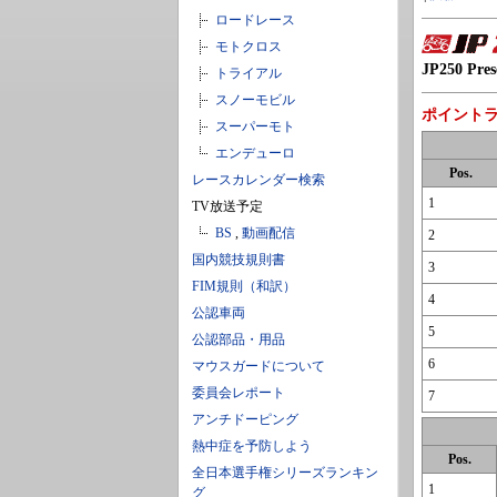
ロードレース
モトクロス
JP250 Pre
トライアル
スノーモビル
ポイント
スーパーモト
エンデューロ
Pos.
レースカレンダー検索
1
TV放送予定
BS
,
動画配信
2
国内競技規則書
3
FIM規則（和訳）
4
公認車両
5
公認部品・用品
6
マウスガードについて
委員会レポート
7
アンチドーピング
熱中症を予防しよう
Pos.
全日本選手権シリーズランキン
1
グ