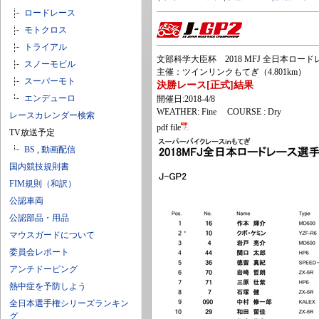
ロードレース
モトクロス
トライアル
文部科学大臣杯 2018 MFJ 全日本ロードレー
スノーモビル
主催：ツインリンクもてぎ（4.801km）
スーパーモト
決勝レース[正式]結果
エンデューロ
開催日:2018-4/8
WEATHER: Fine COURSE : Dry
レースカレンダー検索
pdf file
TV放送予定
BS
,
動画配信
国内競技規則書
FIM規則（和訳）
公認車両
公認部品・用品
マウスガードについて
委員会レポート
アンチドーピング
熱中症を予防しよう
全日本選手権シリーズランキン
グ