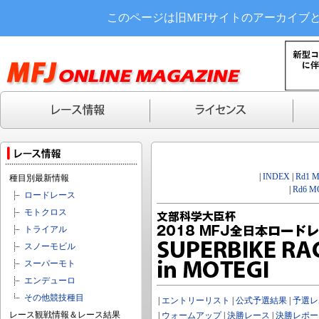
このページは旧MFJサイトのアーカイブ
|
INDEX
|
Rd1 
種目別最新情報
|
Rd6 M
ロードレース
モトクロス
トライアル
スノーモビル
スーパーモト
エンデューロ
その他競技種目
|
エントリーリスト
|
公式予選結果
|
予選レ
レース観戦情報＆レース結果
|
ウォームアップ
|
決勝レース
|
決勝レポー