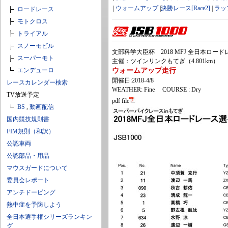
|
ウォームアップ
|
決勝レース[Race2]
|
ラッ
ロードレース
モトクロス
トライアル
スノーモビル
文部科学大臣杯 2018 MFJ 全日本ロードレー
スーパーモト
主催：ツインリンクもてぎ（4.801km）
エンデューロ
ウォームアップ走行
開催日:2018-4/8
レースカレンダー検索
WEATHER: Fine COURSE : Dry
TV放送予定
pdf file
BS
,
動画配信
国内競技規則書
FIM規則（和訳）
公認車両
公認部品・用品
マウスガードについて
委員会レポート
アンチドーピング
熱中症を予防しよう
全日本選手権シリーズランキン
グ