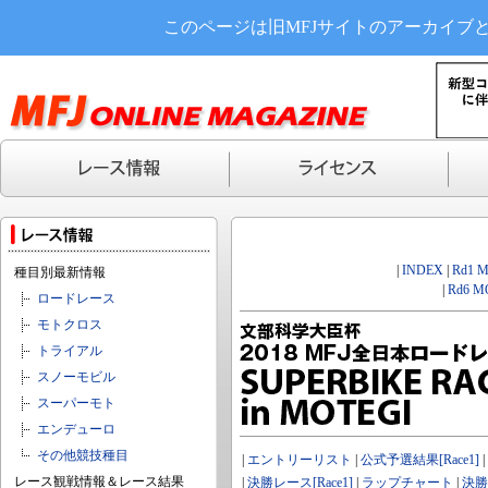
このページは旧MFJサイトのアーカイブ
|
INDEX
|
Rd1 
種目別最新情報
|
Rd6 M
ロードレース
モトクロス
トライアル
スノーモビル
スーパーモト
エンデューロ
その他競技種目
|
エントリーリスト
|
公式予選結果[Race1]
|
レース観戦情報＆レース結果
|
決勝レース[Race1]
|
ラップチャート
|
決勝