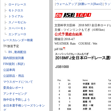
|
ウォームアップ
|
決勝レース[Race2]
|
ラッ
ロードレース
モトクロス
トライアル
スノーモビル
文部科学大臣杯 2018 MFJ 全日本ロードレー
スーパーモト
主催：ツインリンクもてぎ（4.801km）
エンデューロ
公式予選総合結果
開催日:2018-4/7
レースカレンダー検索
WEATHER: Rain COURSE : Wet
TV放送予定
pdf file
BS
,
動画配信
国内競技規則書
FIM規則（和訳）
公認車両
公認部品・用品
マウスガードについて
委員会レポート
アンチドーピング
熱中症を予防しよう
全日本選手権シリーズランキン
グ