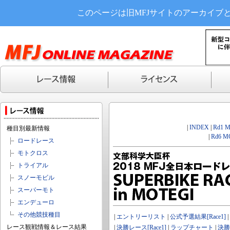
このページは旧MFJサイトのアーカイブ
|
INDEX
|
Rd1 
種目別最新情報
|
Rd6 M
ロードレース
モトクロス
トライアル
スノーモビル
スーパーモト
エンデューロ
その他競技種目
|
エントリーリスト
|
公式予選結果[Race1]
|
レース観戦情報＆レース結果
|
決勝レース[Race1]
|
ラップチャート
|
決勝