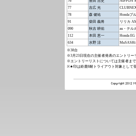
76
豊田 浩史
NIPPON 
77
吉広 光
CLUBNE
78
森 健祐
Honda
91
柴田 義将
リリカ A
090
秋吉 耕佑
au・テルル
112
本田 恵一
Honda EG 
634
水野 涼
MuSASHi
※38台
※3月23日現在の主催者発表のエントリ
※エントリーリストについては主催者まで
※★印は鈴鹿8耐トライアウト対象として