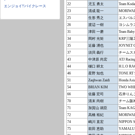
22
児玉 勇太
Team Kod
エンジョイ!!バイクレース
23
清成 龍一
MORIWAK
25
生形 秀之
エスパル
26
渡辺 一樹
ヨシムラス
31
津田 一磨
Team Baby
34
岡村 光矩
KRP三陽工
35
近藤 湧也
JOYNET
37
須貝 義行
チームス
43
中津原 尚宏
ATJ Racin
44
樋口 耕太
H.L.O RA
46
星野 知也
TONE RT
51
Zaqhwan Zaidi
Honda Asi
54
BRIAN KIM
TWO WH
66
佐藤 宏司
石井りん
70
清末 尚樹
チーム阪
71
加賀山 就臣
Team KA
72
高橋 裕紀
MORIWAK
74
嶋川 直宏
NIPPON 
75
前田 恵助
YAMALU