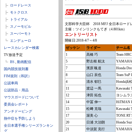
ロードレース
モトクロス
トライアル
文部科学大臣杯 2018 MFJ 全日本ロードレ
スノーモビル
主催：ツインリンクもてぎ（4.801km）
スーパーモト
エントリーリスト
開催日:2018-4/7～4/8
エンデューロ
レースカレンダー検索
ゼッケン
ライダー
チーム名
1
高橋 巧
Team HR
TV放送予定
5
野左根 航汰
YAMAHA 
BS
,
動画配信
7
濱原 颯道
Honda D
国内競技規則書
8
山口 辰也
Team SuP
FIM規則（和訳）
4
清水 郁巳
Honda
公認車両
11
渡辺 一馬
Kawasaki
公認部品・用品
12
津田 拓也
ヨシムラス
マウスガードについて
14
中冨 伸一
HiTMAN
委員会レポート
15
松﨑 克哉
Kawasaki
アンチドーピング
17
渥美 心
TONE RT
熱中症を予防しよう
20
日浦 大治朗
Honda Suz
全日本選手権シリーズランキン
21
中須賀 克行
YAMAHA 
グ