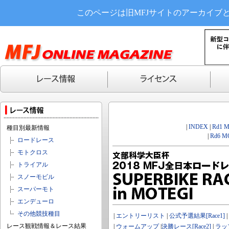
このページは旧MFJサイトのアーカイブ
|
INDEX
|
Rd1 
種目別最新情報
|
Rd6 M
ロードレース
モトクロス
トライアル
スノーモビル
スーパーモト
エンデューロ
その他競技種目
|
エントリーリスト
|
公式予選結果[Race1]
|
レース観戦情報＆レース結果
|
ウォームアップ
|
決勝レース[Race2]
|
ラッ