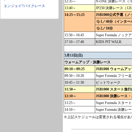
12:35～
N-ONE 決勝レース（7L
エンジョイ!!バイクレース
13:40～
JP250 決勝レース（12L
14:25～15:25
JSB1000公式予選（
Q-1／40分（インター
Q-2／10分
15:50～16:45
Super Formula ノ
17:10～17:40
KIDS PIT WALK
5月13日(日)
ウォームアップ・決勝レース
09:10～09:25
JSB1000 ウォームア
09:50～10:20
Super Formula フリー
10:45～11:30
ピットウォーク
11:50～
JSB1000 スタート
12:10～
JSB1000 決勝レース・
13:25～
Super Formula
14:10～
Super Formula 決勝レー
※上記スケジュールは変更される場合があ