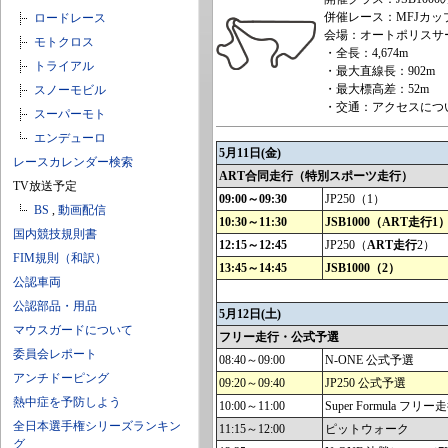
併催レース：MFJカップJ
ロードレース
会場：オートポリスサー
モトクロス
・全長：4,674m
トライアル
・最大直線長：902m
・最大標高差：52m
スノーモビル
・交通：アクセスにつ
スーパーモト
エンデューロ
5月11日(金)
レースカレンダー検索
ART合同走行（特別スポーツ走行）
TV放送予定
09:00～09:30
JP250（1）
BS
,
動画配信
10:30～11:30
JSB1000（ART走行1
国内競技規則書
12:15～12:45
JP250（
ART走行
2）
FIM規則（和訳）
13:45～14:45
JSB1000（2）
公認車両
公認部品・用品
5月12日(土)
マウスガードについて
フリー走行・公式予選
委員会レポート
08:40～09:00
N-ONE 公式予選
アンチドーピング
09:20～09:40
JP250 公式予選
熱中症を予防しよう
10:00～11:00
Super Formula フリー
全日本選手権シリーズランキン
11:15～12:00
ピットウォーク
グ