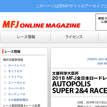
このページは旧MFJサイトのアーカイブ
|
INDEX
|
Rd1 
種目別最新情報
|
Rd6 M
ロードレース
モトクロス
トライアル
スノーモビル
スーパーモト
エンデューロ
その他競技種目
日程：2018年5月12日
レース観戦情報＆レース結果
開催クラス：JSB1000