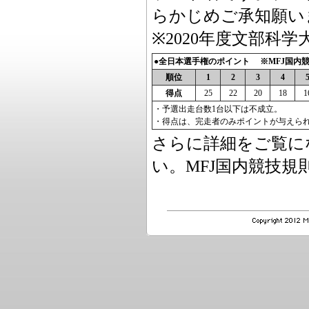
らかじめご承知願い
※2020年度文部科学
●全日本選手権のポイント ※MFJ国内
順位
1
2
3
4
得点
25
22
20
18
1
・予選出走台数1台以下は不成立。
・得点は、完走者のみポイントが与えら
さらに詳細をご覧に
い。MFJ国内競技規