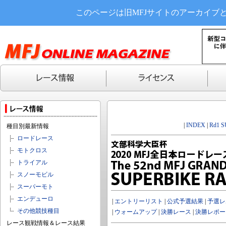
このページは旧MFJサイトのアーカイブ
|
INDEX
|
Rd1 
種目別最新情報
ロードレース
モトクロス
トライアル
スノーモビル
スーパーモト
エンデューロ
|
エントリーリスト
|
公式予選結果
|
予選レ
その他競技種目
|
ウォームアップ
|
決勝レース
|
決勝レポー
レース観戦情報＆レース結果