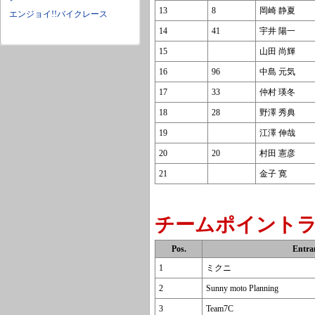
13
8
岡崎 静夏
エンジョイ!!バイクレース
14
41
宇井 陽一
15
山田 尚輝
16
96
中島 元気
17
33
仲村 瑛冬
18
28
野澤 秀典
19
江澤 伸哉
20
20
村田 憲彦
21
金子 寛
チームポイントラ
Pos.
Entra
1
ミクニ
2
Sunny moto Planning
3
Team7C