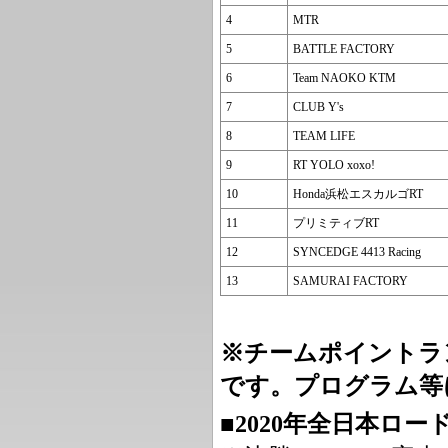
4
MTR
5
BATTLE FACTORY
6
Team NAOKO KTM
7
CLUB Y's
8
TEAM LIFE
9
RT YOLO xoxo!
10
Honda浜松エスカルゴRT
11
プリミティブRT
12
SYNCEDGE 4413 Racing
13
SAMURAI FACTORY
※チームポイントラ
です。プログラム等
■2020年全日本ロ