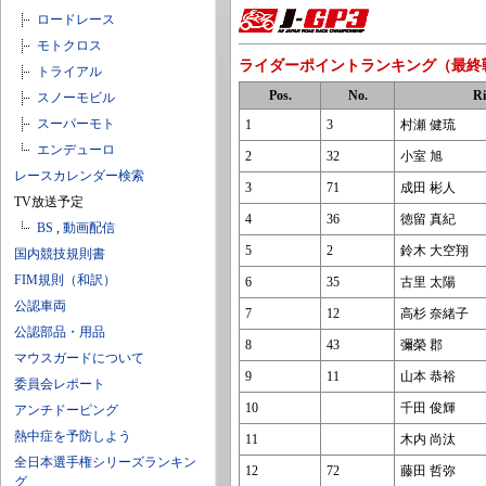
ロードレース
モトクロス
ライダーポイントランキング（最終
トライアル
Pos.
No.
Ri
スノーモビル
スーパーモト
1
3
村瀬 健琉
エンデューロ
2
32
小室 旭
レースカレンダー検索
3
71
成田 彬人
TV放送予定
4
36
徳留 真紀
BS
,
動画配信
5
2
鈴木 大空翔
国内競技規則書
FIM規則（和訳）
6
35
古里 太陽
公認車両
7
12
高杉 奈緒子
公認部品・用品
8
43
彌榮 郡
マウスガードについて
9
11
山本 恭裕
委員会レポート
10
千田 俊輝
アンチドーピング
熱中症を予防しよう
11
木内 尚汰
全日本選手権シリーズランキン
12
72
藤田 哲弥
グ