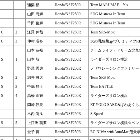
彌榮 郡
Honda/NSF250R
Team MARUMAE・Y's
山田 尚輝
Honda/NSF250R
SDG Mistresa Jr. Team
千田 俊輝
Honda/NSF250R
SDG Mistresa Jr. Team
C
2
江澤 伸哉
Honda/NSF250R
Team SRS-Moto
C
3
仲村 瑛冬
Honda/NSF250R
犬の乳酸菌.jp/プリミティブR
山本 恭裕
Honda/NSF250R
チームライフ・ドリーム北九
S
1
山本 航
Honda/NSF250R
ライダーズサロン横浜
野澤 秀典
Honda/NSF250R
ノザワレーシングファミリー
S
2
堀井 颯大
Honda/NSF250R
Team SRS-Moto
S
3
中嶋 昴士
Honda/NSF250R
Team BATTLE
S
4
高橋 直輝
Honda/NSF250R
ライダーズサロン横浜
岡崎 静夏
Honda/NSF250R
RT YOLO SARD&ぱわあく
木内 尚汰
Honda/NSF250R
S-Speed
S
5
上江洲 葵要
Honda/NSF250R
ライダーズサロン横浜☆ペン
金子 寛
Honda/NSF250R
RG NIWA with AutoMac 翔天