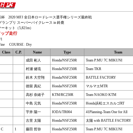
杯 2020 MFJ 全日本ロードレース選手権シリーズ最終戦
Jグランプリ スーパーバイクレース in 鈴鹿
ーキット（5,821m）
アップ走行
/1
ine COURSE : Dry
Class
C.P.
Name
Type
Team
成田 彬人
Honda/NSF250R
Team P.MU 7C MIKUNI
村瀬 健琉
Honda/NSF250R
Team TKR
鈴木 大空翔
Honda/NSF250R
BATTLE FACTORY
徳留 真紀
Honda/NSF250R
マルマエMTR
高杉 奈緒子
KTM/RC250R
Team NAOKO KTM
中島 元気
Honda/NSF250R
Honda浜松エスカルゴRT
宇井 陽一
IODA/TR004
41Planning-Team One for All
古里 太陽
Honda/NSF250R
太陽 with BATTLE FACTORY
C
1
藤田 哲弥
Honda/NSF250R
Team P.MU 7C MIKUNI