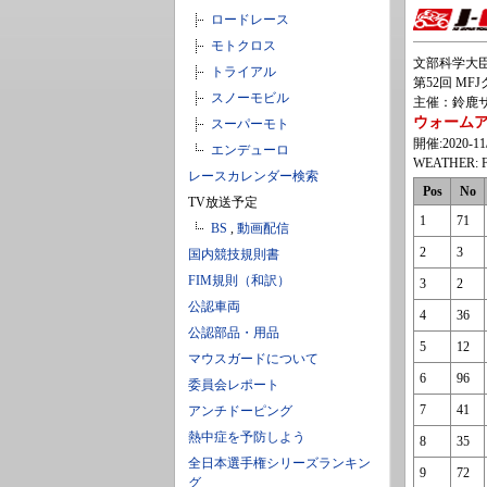
ロードレース
モトクロス
文部科学大臣
トライアル
第52回 MF
スノーモビル
主催：鈴鹿サ
ウォーム
スーパーモト
開催:2020-11
エンデューロ
WEATHER: F
レースカレンダー検索
Pos
No
TV放送予定
1
71
BS
,
動画配信
2
3
国内競技規則書
FIM規則（和訳）
3
2
公認車両
4
36
公認部品・用品
5
12
マウスガードについて
6
96
委員会レポート
7
41
アンチドーピング
熱中症を予防しよう
8
35
全日本選手権シリーズランキン
9
72
グ