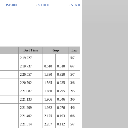
・
JSB1000
・
ST1000
・
ST600
Best Time
Gap
Lap
2'19.227
5/7
2'19.737
0.510
0.510
6/7
2'20.557
1.330
0.820
5/7
2'20.792
1.565
0.235
3/6
2'21.087
1.860
0.295
2/5
2'21.133
1.906
0.046
3/6
2'21.209
1.982
0.076
4/6
2'21.402
2.175
0.193
6/6
2'21.514
2.287
0.112
5/7