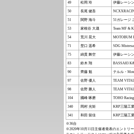
49
松岡 玲
伊藤レーシン
50
長尾 健吾
NCXXRAC
51
関野 海斗
51ガレージ
53
家根谷 大晟
Team MF & K
54
荒川 晃大
MOTOBUM 
71
埜口 遥希
SDG Mistres
75
綿貫 舞空
伊藤レーシン
83
鈴木 翔
BASSA83 
90
齊藤 魁
テルル・Mot
97
佐野 優人
TEAM VITAL
98
佐野 勝人
TEAM VITAL
104
國峰 啄磨
TOHO Racing
340
岡村 光矩
KRP三陽工業&
341
和田 留佳
KRP三陽工業&
※36台
※2020年10月11日主催者発表のエン