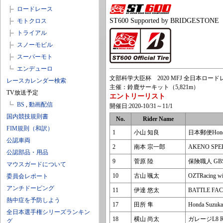
ロードレース
ST600 Supported by BRIDGESTONE
モトクロス
トライアル
スノーモビル
スーパーモト
エンデューロ
文部科学大臣杯 2020 MFJ 全日本ロード
レースカレンダー検索
主催：鈴鹿サーキット（5,821m）
TV放送予定
エントリーリスト
BS
,
動画配信
開催日:2020-10/31～11/1
国内競技規則書
No.
Rider Name
FIM規則（和訳）
1
小山 知良
日本郵便Honda
公認車両
2
南本 宗一郎
AKENO SP
公認部品・用品
9
菅原 陸
保険職人 GB
マウスガードについて
10
古山 颯太
OZTRacing 
委員会レポート
アンチドーピング
11
伊達 悠太
BATTLE FA
熱中症を予防しよう
17
田所 隼
Honda Suzuka
全日本選手権シリーズランキン
18
横山 尚太
ガレージL8 
グ