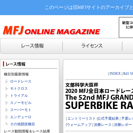
このページは旧MFJサイトのアーカイブ
|
INDEX
|
Rd1 
種目別最新情報
ロードレース
モトクロス
トライアル
スノーモビル
スーパーモト
エンデューロ
|
エントリーリスト
|
公式予選結果
|
予選レ
その他競技種目
|
ウォームアップ
|
決勝レース
|
決勝レポー
レース観戦情報＆レース結果