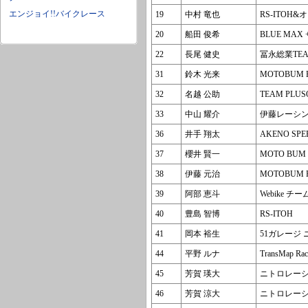
エンジョイ!!バイクレース
19
中村 竜也
RS-ITOH
20
船田 俊希
BLUE MAX
22
長尾 健史
冨永総業TEA
31
鈴木 光来
MOTOBUM 
32
名越 公助
TEAM PLUS
33
中山 耀介
伊藤レーシング
36
井手 翔太
AKENO SP
37
櫻井 賢一
MOTO BUM
38
伊藤 元治
MOTOBUM 
39
阿部 恵斗
Webike 
40
豊島 智博
RS-ITOH
41
岡本 裕生
51ガレージ
44
平野 ルナ
TransMap Rac
45
芳賀 瑛大
ニトロレー
46
芳賀 涼大
ニトロレー