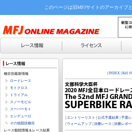
このページは旧MFJサイトのアーカイブ
|
INDEX
|
Rd1 
種目別最新情報
ロードレース
モトクロス
トライアル
スノーモビル
スーパーモト
エンデューロ
|
エントリーリスト
|
公式予選結果
|
予選レ
その他競技種目
|
ウォームアップ
|
決勝レース
|
決勝レポー
レース観戦情報＆レース結果