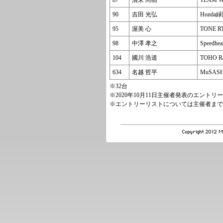
87
清末 尚樹
TEAM W
90
吉田 光弘
Hond
95
渥美 心
TONE R
98
中澤 孝之
Speedh
104
國川 浩道
TOHO Ra
634
名越 哲平
MuSASH
※32台
※2020年10月11日主催者発表のエン
※エントリーリストについては主催者まで