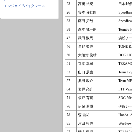
23
高橋 裕紀
日本郵便Ho
エンジョイ!!バイクレース
26
谷本 音虹郎
Speedh
33
藤田 拓哉
Speedh
38
森本 誠一朗
Team38 
42
武田 数馬
浜松チ
46
星野 知也
TONE R
50
大須賀 俊晴
DOG 
51
寺本 幸司
TERAMO
52
山口 辰也
Team T2
57
奥田 教介
Team MF
64
岩戸 亮介
PTT Vam
71
榎戸 育寛
SDG Mis
76
伊藤 勇樹
伊藤レー
78
森 健祐
Hond
85
津田 拓也
WestPo