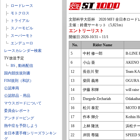
ロードレース
モトクロス
文部科学大臣杯 2020 MFJ 全日本ロード
トライアル
主催：鈴鹿サーキット（5,821m）
スノーモビル
エントリーリスト
スーパーモト
開催日:2020-10/31～11/1
エンデューロ
No.
Rider Name
レースカレンダー検索
5
中村 修一郎
B-LINE 
TV放送予定
6
小山 葵
AKENO 
BS
,
動画配信
12
長谷川 聖
Team K
国内競技規則書
FIM規則（和訳）
13
柴田 義将
OGURA 
公認車両
14
伊藤 和輝
will rai
公認部品・用品
15
Dzegede Zechariah
Odakaiha
マウスガードについて
16
松川 泰宏
MOTO 
委員会レポート
17
作本 輝介
Keihin H
アンチドーピング
熱中症を予防しよう
18
上林 隆洸
浜松チ
全日本選手権シリーズランキン
22
岸田 尊陽
SPEED 
グ