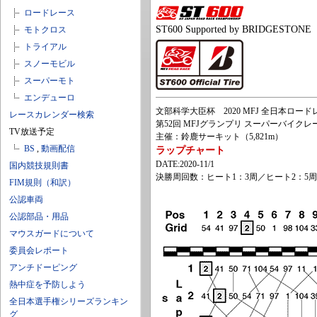
ロードレース
ST600 Supported by BRIDGESTONE
モトクロス
トライアル
スノーモビル
スーパーモト
エンデューロ
文部科学大臣杯 2020 MFJ 全日本ロ
レースカレンダー検索
第52回 MFJグランプリ スーパーバイクレース
TV放送予定
主催：鈴鹿サーキット（5,821m）
BS
,
動画配信
ラップチャート
DATE:2020-11/1
国内競技規則書
決勝周回数：ヒート1：3周／ヒート2：5周
FIM規則（和訳）
公認車両
公認部品・用品
マウスガードについて
委員会レポート
アンチドーピング
熱中症を予防しよう
全日本選手権シリーズランキン
グ