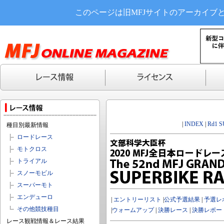
このページは旧MFJサイトのアーカイブ
|
INDEX
|
Rd1 
種目別最新情報
ロードレース
モトクロス
トライアル
スノーモビル
スーパーモト
エンデューロ
|
エントリーリスト
|
公式予選結果
|
予選レ
その他競技種目
|
ウォームアップ
|
決勝レース
|
決勝レポー
レース観戦情報＆レース結果