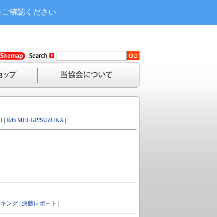
をご確認ください
I
|
Rd5 MFJ-GP/SUZUKA
|
ンキング
|
決勝レポート
|