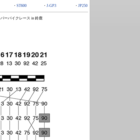
・
ST600
・
J-GP3
・
JP250
パーバイクレース in 鈴鹿