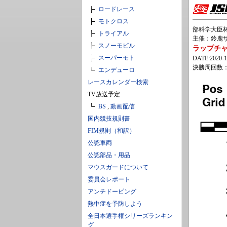
ロードレース
モトクロス
部科学大臣杯
トライアル
主催：鈴鹿サ
スノーモビル
ラップチャー
スーパーモト
DATE:2020-1
決勝周回数：
エンデューロ
レースカレンダー検索
TV放送予定
BS
,
動画配信
国内競技規則書
FIM規則（和訳）
公認車両
公認部品・用品
マウスガードについて
委員会レポート
アンチドーピング
熱中症を予防しよう
全日本選手権シリーズランキン
グ