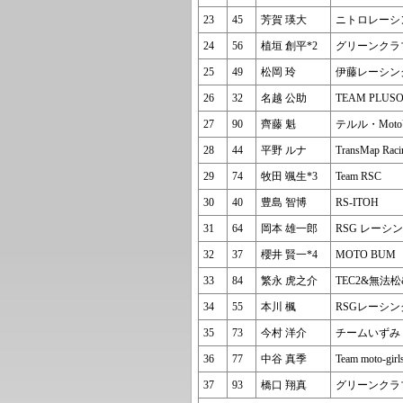
23
45
芳賀 瑛大
ニトロレーシ
24
56
植垣 創平*2
グリーンクラ
25
49
松岡 玲
伊藤レーシン
26
32
名越 公助
TEAM PLUS
27
90
齊藤 魁
テルル・Mot
28
44
平野 ルナ
TransMap Rac
29
74
牧田 颯生*3
Team RSC
30
40
豊島 智博
RS-ITOH
31
64
岡本 雄一郎
RSG レーシ
32
37
櫻井 賢一*4
MOTO BUM
33
84
繁永 虎之介
TEC2&無法松&
34
55
本川 楓
RSGレーシン
35
73
今村 洋介
チームいずみ
36
77
中谷 真季
Team moto-girl
37
93
橋口 翔真
グリーンクラ