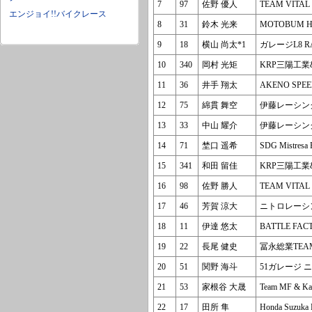
7
97
佐野 優人
TEAM VITAL 
エンジョイ!!バイクレース
8
31
鈴木 光来
MOTOBUM 
9
18
横山 尚太*1
ガレージL8 R
10
340
岡村 光矩
KRP三陽工業&
11
36
井手 翔太
AKENO SPE
12
75
綿貫 舞空
伊藤レーシン
13
33
中山 耀介
伊藤レーシング
14
71
埜口 遥希
SDG Mistres
15
341
和田 留佳
KRP三陽工業&
16
98
佐野 勝人
TEAM VITAL 
17
46
芳賀 涼大
ニトロレーシ
18
11
伊達 悠太
BATTLE FAC
19
22
長尾 健史
冨永総業TEAM
20
51
関野 海斗
51ガレージ 
21
53
家根谷 大晟
Team MF & Ka
22
17
田所 隼
Honda Suzuka 