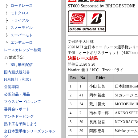
ロードレース
ST600 Supported by BRIDGESTONE
モトクロス
トライアル
スノーモビル
スーパーモト
文部科学大臣杯
エンデューロ
2020 MFJ 全日本ロードレース選手権シリーズ第
レースカレンダー検索
主催：オートポリスサーキット（4.674km
TV放送予定
決勝レース結果
開催日:2020-9-20
BS
,
動画配信
Weather :曇り / 19℃ Track :ドライ
国内競技規則書
Pos
No
Rider
FIM規則（和訳）
1
1
小山 知良
日本郵便Honda
公認車両
公認部品・用品
2
41
岡本 裕生
51ガレージ 
マウスガードについて
3
54
荒川 晃大
MOTOBUM 
委員会レポート
4
2
南本 宗一郎
AKENO SPE
アンチドーピング
5
50
長尾 健吾
NCXXRACI
熱中症を予防しよう
6
39
阿部 恵斗
Webike チ
全日本選手権シリーズランキン
グ