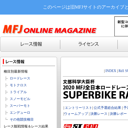
このページは旧MFJサイトのアーカイブ
|
INDEX
|
Rd1 
種目別最新情報
ロードレース
モトクロス
トライアル
スノーモビル
スーパーモト
|
エントリーリスト
|
公式予選総合結果
|
予
エンデューロ
|
ウォームアップ
|
決勝レース
|
決勝レポー
その他競技種目
レース観戦情報＆レース結果