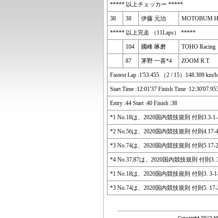
***** 以上チェッカー *****
38
38
伊藤 元治
MOTOBUM 
***** 以上完走 （11Laps） *****
104
國峰 啄磨
TOHO Racing
87
茅野 一喜*4
ZOOM R.T.
Fastest Lap :1'53.455 （2 / 15）148.30
Start Time :12:01'37 Finish Time :12:30'07.95
Entry :44 Start :40 Finish :38
*1 No.18は、2020国内競技規則 付則
*2 No.56は、2020国内競技規則 付則
*3 No.74は、2020国内競技規則 付
*4 No.37,87は、2020国内競技規則 
*1 No.18は、2020国内競技規則 付則3
*3 No.74は、2020国内競技規則 付則5