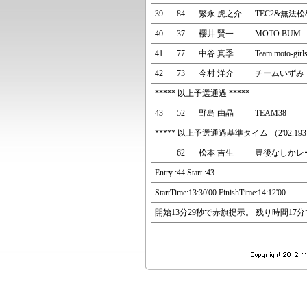
39
84
繁永 虎之介
TEC2&無法松&
40
37
櫻井 賢一
MOTO BUM
41
77
中谷 真季
Team moto-girl
42
73
今村 洋介
チームいずみ
***** 以上予選通過 *****
43
52
野島 由晶
TEAM38
***** 以上予選通過基準タイム （2'02.193 -
62
松本 吉生
豊後なしかレ
Entry :44 Start :43
StartTime:13:30'00 FinishTime:14:12'00
開始13分29秒で赤旗提示。 残り時間17分で再開