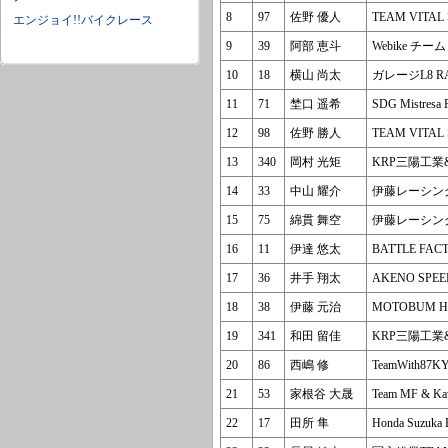
8
97
佐野 優人
TEAM VITAL 
エンジョイ!!バイクレース
9
39
阿部 恵斗
Webike チ
10
18
横山 尚太
ガレージL8 R
11
71
埜口 遥希
SDG Mistresa
12
98
佐野 勝人
TEAM VITAL 
13
340
岡村 光矩
KRP三陽工業&
14
33
中山 耀介
伊藤レーシング&
15
75
綿貫 舞空
伊藤レーシン
16
11
伊達 悠太
BATTLE FAC
17
36
井手 翔太
AKENO SPE
18
38
伊藤 元治
MOTOBUM 
19
341
和田 留佳
KRP三陽工業&
20
86
西嶋 修
TeamWith87
21
53
家根谷 大晟
Team MF & Ka
22
17
田所 隼
Honda Suzuka 