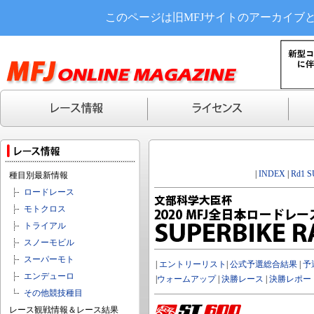
このページは旧MFJサイトのアーカイブ
|
INDEX
|
Rd1 
種目別最新情報
ロードレース
モトクロス
トライアル
スノーモビル
スーパーモト
|
エントリーリスト
|
公式予選総合結果
|
予
エンデューロ
|
ウォームアップ
|
決勝レース
|
決勝レポー
その他競技種目
レース観戦情報＆レース結果