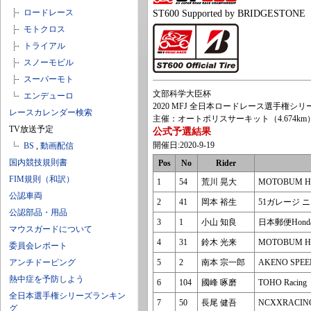
ロードレース
ST600 Supported by BRIDGESTONE
モトクロス
トライアル
スノーモビル
スーパーモト
文部科学大臣杯
エンデューロ
2020 MFJ 全日本ロードレース選手権シリーズ第
レースカレンダー検索
主催：オートポリスサーキット（4.674km
TV放送予定
公式予選結果
開催日:2020-9-19
BS
,
動画配信
国内競技規則書
Pos
No
Rider
FIM規則（和訳）
1
54
荒川 晃大
MOTOBUM 
公認車両
2
41
岡本 裕生
51ガレージ 
公認部品・用品
3
1
小山 知良
日本郵便HondaD
マウスガードについて
4
31
鈴木 光来
MOTOBUM 
委員会レポート
アンチドーピング
5
2
南本 宗一郎
AKENO SPE
熱中症を予防しよう
6
104
國峰 啄磨
TOHO Racing
全日本選手権シリーズランキン
7
50
長尾 健吾
NCXXRACI
グ