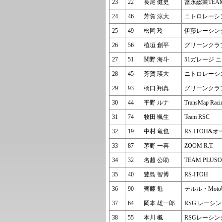
23
22
長尾 健史
冨永総業TEAM
24
46
芳賀 涼大
ニトロレーシ
25
49
松岡 玲
伊藤レーシン
26
56
植垣 創平
グリーンクラ
27
51
関野 海斗
51ガレージ 
28
45
芳賀 瑛大
ニトロレーシ
29
93
橋口 翔真
グリーンクラ
30
44
平野 ルナ
TransMap Rac
31
74
牧田 颯生
Team RSC
32
19
中村 竜也
RS-ITOH&
33
87
茅野 一喜
ZOOM R.T.
34
32
名越 公助
TEAM PLUS
35
40
豊島 智博
RS-ITOH
36
90
齊藤 魁
テルル・Mot
37
64
岡本 雄一郎
RSG レーシ
38
55
本川 楓
RSGレーシン