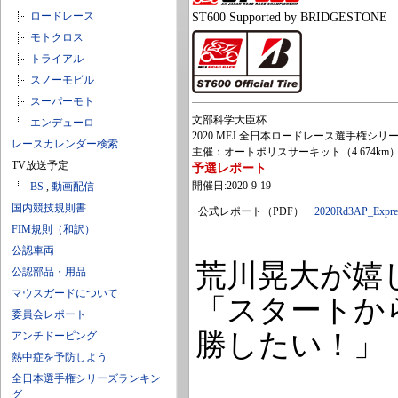
ロードレース
ST600 Supported by BRIDGESTONE
モトクロス
トライアル
スノーモビル
スーパーモト
文部科学大臣杯
エンデューロ
2020 MFJ 全日本ロードレース選手権シリーズ第3
レースカレンダー検索
主催：オートポリスサーキット（4.674km
TV放送予定
予選レポート
開催日:2020-9-19
BS
,
動画配信
国内競技規則書
公式レポート（PDF）
2020Rd3AP_Expres
FIM規則（和訳）
公認車両
荒川晃大が嬉
公認部品・用品
マウスガードについて
「スタートか
委員会レポート
勝したい！」
アンチドーピング
熱中症を予防しよう
全日本選手権シリーズランキン
グ