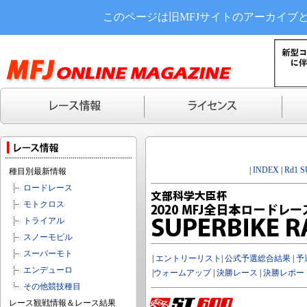
このページは旧MFJサイトのアーカイブ
|
INDEX
|
Rd1 
種目別最新情報
ロードレース
モトクロス
トライアル
スノーモビル
スーパーモト
|
エントリーリスト
|
公式予選総合結果
|
予
エンデューロ
|
ウォームアップ
|
決勝レース
|
決勝レポー
その他競技種目
レース観戦情報＆レース結果