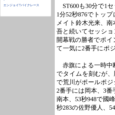
ST600も30分で
エンジョイ!!バイクレース
1分52秒876でトッ
メイト鈴木光来、南本
吾と続いてセッショ
開幕戦の勝者でポイン
て一気に2番手にポ
赤旗による一時中断
でタイムを刻むが、
で荒川がポールポジ
2番手には岡本、3番手
南本、53秒948で國
秒283の佐野優人、5