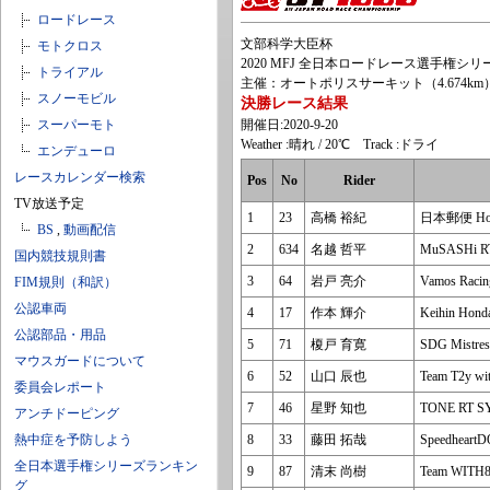
ロードレース
文部科学大臣杯
モトクロス
2020 MFJ 全日本ロードレース選手権シリーズ第
トライアル
主催：オートポリスサーキット（4.674km
スノーモビル
決勝レース結果
スーパーモト
開催日:2020-9-20
Weather :晴れ / 20℃ Track :ドライ
エンデューロ
レースカレンダー検索
Pos
No
Rider
TV放送予定
1
23
高橋 裕紀
日本郵便 Hon
BS
,
動画配信
2
634
名越 哲平
MuSASHi R
国内競技規則書
3
64
岩戸 亮介
Vamos Racin
FIM規則（和訳）
公認車両
4
17
作本 輝介
Keihin Hond
公認部品・用品
5
71
榎戸 育寛
SDG Mistre
マウスガードについて
6
52
山口 辰也
Team T2y w
委員会レポート
7
46
星野 知也
TONE RT 
アンチドーピング
熱中症を予防しよう
8
33
藤田 拓哉
Speedhea
全日本選手権シリーズランキン
9
87
清末 尚樹
Team WITH
グ