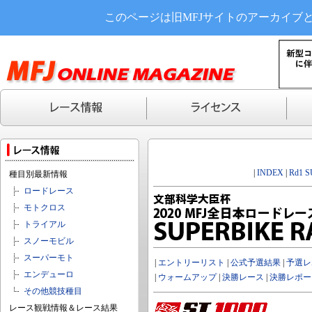
このページは旧MFJサイトのアーカイブ
|
INDEX
|
Rd1 
種目別最新情報
ロードレース
モトクロス
トライアル
スノーモビル
スーパーモト
|
エントリーリスト
|
公式予選結果
|
予選レ
エンデューロ
|
ウォームアップ
|
決勝レース
|
決勝レポー
その他競技種目
レース観戦情報＆レース結果