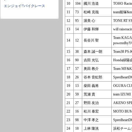
10
104
國川 浩道
TOHO Racin
エンジョイ!!バイクレース
11
73
松崎 克哉
team能塚&m
12
95
渥美 心
TONE RT 
13
14
伊藤 和輝
will raisera
Team KAG
14
12
長谷川 聖
poweredby
15
38
森本 誠一朗
Team38 PS-
16
90
吉田 光弘
Honda緑
17
57
奥田 教介
Team MF&Ka
18
26
谷本 音虹郎
Speedhea
19
13
柴田 義将
OGURA CLU
20
59
荒瀬 貴
team IZUMI
21
27
野田 友治
AKENO SP
22
16
松川 泰宏
MOTO BUM
23
98
中澤 孝之
Speedhea
24
18
上林 隆洸
浜松チーム