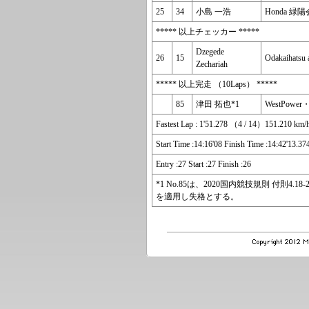
25
34
小島 一浩
Honda 
***** 以上チェッカー *****
Dzegede
26
15
Odakaihatsu 
Zechariah
***** 以上完走 （10Laps） *****
85
津田 拓也*1
WestPowe
Fastest Lap : 1'51.278 （4 / 14）151.2
Start Time :14:16'08 Finish Time :14:42'13.37
Entry :27 Start :27 Finish :26
*1 No.85は、2020国内競技規則 付則4
を適用し失格とする。