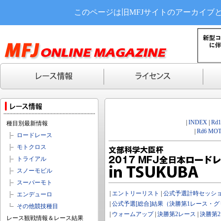
このページは旧MFJサイトのアーカイブ
|
INDEX
|
Rd
種目別最新情報
|
Rd6 MOT
ロードレース
モトクロス
トライアル
スノーモビル
スーパーモト
|
エントリーリスト
|
公式予選計時セッシ
エンデューロ
|
公式予選[総合]結果（決勝第1レース・
その他競技種目
|
ウォームアップ
|
決勝第2レース
|
決勝第
レース観戦情報＆レース結果