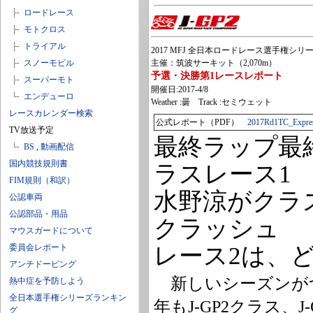
ロードレース
モトクロス
トライアル
2017 MFJ 全日本ロードレース選手権シリーズ
スノーモビル
主催：筑波サーキット（2,070m）
予選・決勝第1レースレポート
スーパーモト
開催日:2017-4/8
エンデューロ
Weather :曇 Track :セミウェット
レースカレンダー検索
公式レポート（PDF）
2017Rd1TC_Expres
TV放送予定
最終ラップ最終
BS
,
動画配信
国内競技規則書
ラスレース1
FIM規則（和訳）
水野涼がクラ
公認車両
公認部品・用品
クラッシュ
マウスガードについて
委員会レポート
レース2は、
アンチドーピング
新しいシーズンがつ
熱中症を予防しよう
全日本選手権シリーズランキン
年もJ-GP2クラス、J
グ