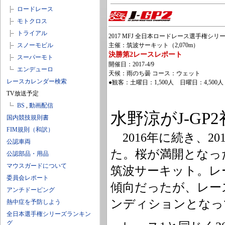
ロードレース
モトクロス
トライアル
2017 MFJ 全日本ロードレース選手権シリーズ
スノーモビル
主催：筑波サーキット（2,070m）
決勝第2レースレポート
スーパーモト
開催日：2017-4/9
エンデューロ
天候：雨のち曇 コース：ウェット
レースカレンダー検索
●観客：土曜日：1,500人 日曜日：4,500人
TV放送予定
BS
,
動画配信
水野涼がJ-G
国内競技規則書
FIM規則（和訳）
2016年に続き、20
公認車両
た。桜が満開となっ
公認部品・用品
マウスガードについて
筑波サーキット。レ
委員会レポート
傾向だったが、レー
アンチドーピング
ンディションとなっ
熱中症を予防しよう
全日本選手権シリーズランキン
グ