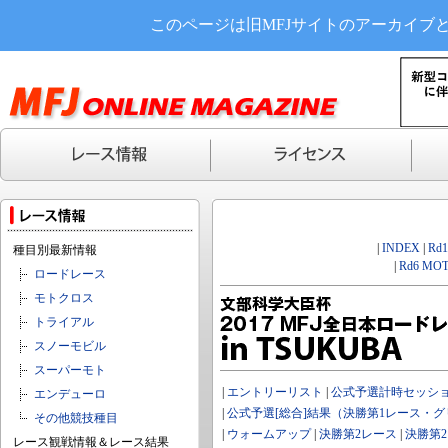
このページは旧MFJサイトのアーカイブ
|
INDEX
|
Rd
種目別最新情報
|
Rd6 MOT
ロードレース
モトクロス
トライアル
スノーモビル
スーパーモト
|
エントリーリスト
|
公式予選計時セッシ
エンデューロ
|
公式予選[総合]結果（決勝第1レース・
その他競技種目
|
ウォームアップ
|
決勝第2レース
|
決勝第
レース観戦情報＆レース結果