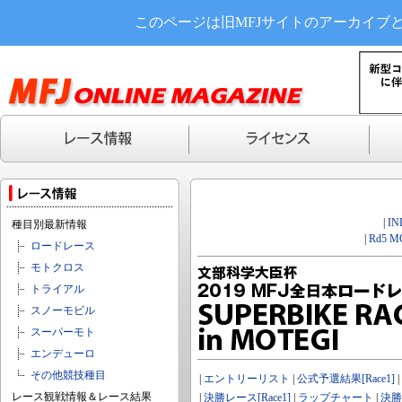
このページは旧MFJサイトのアーカイブ
|
IN
種目別最新情報
|
Rd5 M
ロードレース
モトクロス
トライアル
スノーモビル
スーパーモト
エンデューロ
その他競技種目
|
エントリーリスト
|
公式予選結果[Race1]
|
レース観戦情報＆レース結果
|
決勝レース[Race1]
|
ラップチャート
|
決勝