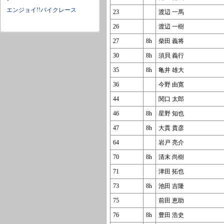
エンジョイ!!バイクレース
23
渡辺 一馬
26
渡辺 一樹
27
8h
柴田 義将
30
8h
須貝 義行
35
8h
亀井 雄大
36
今野 由寛
44
関口 太郎
46
8h
星野 知也
47
8h
大貫 貴彦
64
岩戸 亮介
70
8h
清末 尚樹
71
津田 拓也
73
8h
池田 吉隆
75
前田 恵助
76
8h
豊田 浩史