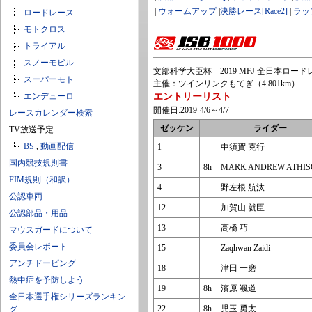
|
ウォームアップ
|
決勝レース[Race2]
|
ラッ
ロードレース
モトクロス
トライアル
スノーモビル
文部科学大臣杯 2019 MFJ 全日本ロードレ
スーパーモト
主催：ツインリンクもてぎ（4.801km）
エンデューロ
エントリーリスト
開催日:2019-4/6～4/7
レースカレンダー検索
ゼッケン
ライダー
TV放送予定
BS
,
動画配信
1
中須賀 克行
国内競技規則書
3
8h
MARK ANDREW ATHI
FIM規則（和訳）
4
野左根 航汰
公認車両
12
加賀山 就臣
公認部品・用品
13
高橋 巧
マウスガードについて
委員会レポート
15
Zaqhwan Zaidi
アンチドーピング
18
津田 一磨
熱中症を予防しよう
19
8h
濱原 颯道
全日本選手権シリーズランキン
22
8h
児玉 勇太
グ