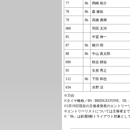
77
8h
岡崎 裕介
78
8h
森 健祐
79
8h
髙橋 勇輝
080
羽田 太河
85
中冨 伸一
87
8h
柳川 明
88
8h
中山 真太郎
090
秋吉 耕佑
95
生形 秀之
112
8h
下田 和也
634
水野 涼
※35台
※タイヤ略称／BS : BRIDGESTONE、DL : DU
※3月19日現在の主催者発表のエントリ
※エントリーリストについては主催者まで
※「8h」は鈴鹿8耐トライアウト対象とし