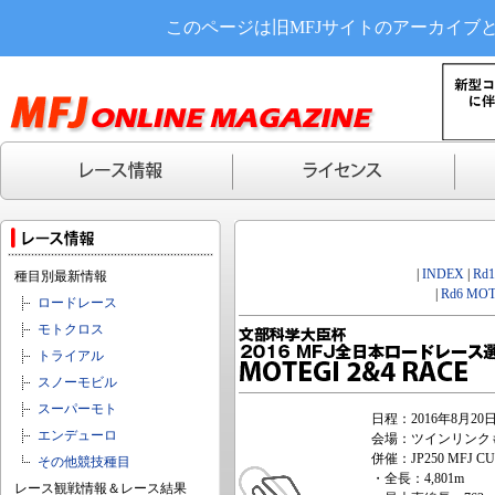
このページは旧MFJサイトのアーカイブ
|
INDEX
|
Rd
種目別最新情報
|
Rd6 MOT
ロードレース
モトクロス
トライアル
スノーモビル
スーパーモト
日程：2016年8月20
エンデューロ
会場：ツインリンクも
併催：JP250 MFJ
その他競技種目
・全長：4,801m
レース観戦情報＆レース結果