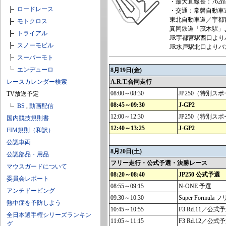
・最大直線長：762m
ロードレース
・交通：常磐自動車道／
東北自動車道／宇都宮I
モトクロス
真岡鉄道「茂木駅」
トライアル
JR宇都宮駅西口より
スノーモビル
JR水戸駅北口よりバ
スーパーモト
エンデューロ
8月19日(金)
レースカレンダー検索
A.R.T.合同走行
08:00～08:30
JP250（特別ス
TV放送予定
08:45～09:30
J-GP2
BS
,
動画配信
12:00～12:30
JP250（特別ス
国内競技規則書
12:40～13:25
J-GP2
FIM規則（和訳）
公認車両
8月20日(土)
公認部品・用品
フリー走行・公式予選・決勝レース
マウスガードについて
08:20～08:40
JP250 公式予選
委員会レポート
08:55～09:15
N-ONE 予選
アンチドーピング
09:30～10:30
Super Formula
熱中症を予防しよう
10:45～10:55
F3 Rd.11／公式
全日本選手権シリーズランキン
11:05～11:15
F3 Rd.12／公式
グ