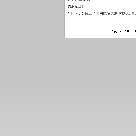
PENALTY
* ゼッケン№31／国内競技規則 付則3 3