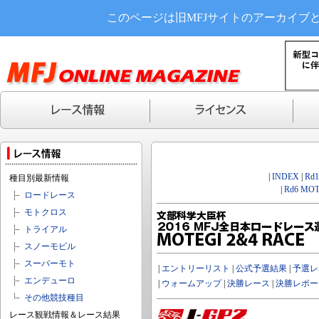
このページは旧MFJサイトのアーカイブ
|
INDEX
|
Rd
種目別最新情報
|
Rd6 MOT
ロードレース
モトクロス
トライアル
スノーモビル
スーパーモト
|
エントリーリスト
|
公式予選結果
|
予選レ
エンデューロ
|
ウォームアップ
|
決勝レース
|
決勝レポー
その他競技種目
レース観戦情報＆レース結果