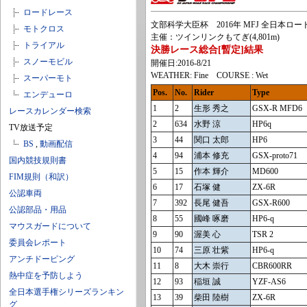
ロードレース
文部科学大臣杯 2016年 MFJ 全日本ロード
モトクロス
主催：ツインリンクもてぎ(4,801m)
トライアル
決勝レース総合[暫定]結果
スノーモビル
開催日:2016-8/21
WEATHER: Fine COURSE : Wet
スーパーモト
Pos.
No.
Rider
Type
エンデューロ
1
2
生形 秀之
GSX-R MFD6
レースカレンダー検索
2
634
水野 涼
HP6q
TV放送予定
3
44
関口 太郎
HP6
BS
,
動画配信
4
94
浦本 修充
GSX-proto71
国内競技規則書
5
15
作本 輝介
MD600
FIM規則（和訳）
6
17
石塚 健
ZX-6R
公認車両
7
392
長尾 健吾
GSX-R600
公認部品・用品
8
55
國峰 啄磨
HP6-q
マウスガードについて
9
90
渥美 心
TSR 2
委員会レポート
10
74
三原 壮紫
HP6-q
アンチドーピング
11
8
大木 崇行
CBR600RR
熱中症を予防しよう
12
93
稲垣 誠
YZF-AS6
全日本選手権シリーズランキン
13
39
柴田 陸樹
ZX-6R
グ