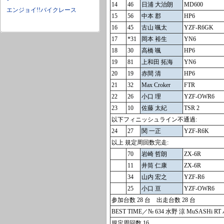
14
46
日浦 大治朗
MD600
エンジョイ!!バイクレース
15
56
中本 郡
HP6
16
45
古山 颯太
YZF-R6GK
17
*31
岡本 裕生
YN6
18
30
高橋 颯
HP6
19
81
上和田 拓海
YN6
20
19
赤間 清
HP6
21
32
Max Croker
FTR
22
26
小口 理
YZF-OWR6
23
10
佐藤 太紀
TSR 2
以下フィニッシュライン不通過:
24
27
関 一正
YZF-R6K
以上 規定周回数完走:
70
岩崎 哲朗
ZX-6R
11
井筒 仁康
ZX-6R
34
山内 宏之
YZF-R6
25
小口 亘
YZF-OWR6
参加台数 28 台 出走台数 28 台
BEST TIME／№ 634 水野 涼 MuSASHi RT
規定周回数 16