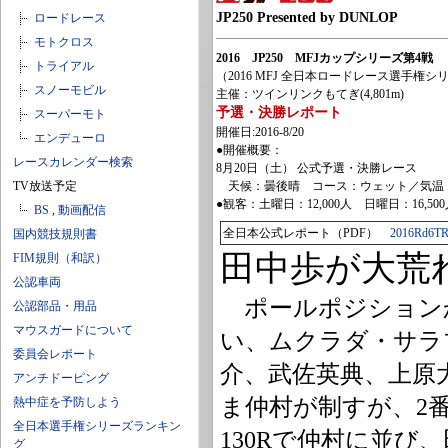
JP250 Presented by DUNLOP
ロードレース
モトクロス
2016 JP250 MFJカップシリーズ第4戦
トライアル
（2016 MFJ 全日本ロードレース選手権シ
スノーモビル
主催：ツインリンクもてぎ(4,801m)
予選・決勝レポート
スーパーモト
開催日:2016-8/20
エンデューロ
●開催概要：
レースカレンダー検索
8月20日（土） 公式予選・決勝レース
TV放送予定
天候：曇後晴 コース：ウェット／気温：2
●観客：土曜日：12,000人 日曜日：16,50
BS
,
動画配信
全日本公式レポート（PDF）
2016Rd6TR
国内競技規則書
田中歩が大荒
FIM規則（和訳）
公認車両
ポールポジション
公認部品・用品
マウスガードについて
い、ムクラダ・サラ
委員会レポート
介、武佐英典、上原
アンチドーピング
ま仲村が制すが、2
熱中症を予防しよう
全日本選手権シリーズランキン
130Rで仲村に並
グ