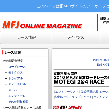
このページは旧MFJサイトのアーカイブ
|
INDEX
|
Rd
種目別最新情報
|
Rd6 MOT
ロードレース
モトクロス
トライアル
スノーモビル
スーパーモト
|
エントリーリスト
|
公式予選結果
|
レース
エンデューロ
|
決勝レース
|
ラップチャート
|
ランキング
その他競技種目
レース観戦情報＆レース結果