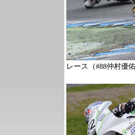
レース（#88仲村優佑