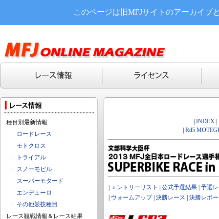
このページは旧MFJサイトのアーカイブ
|
INDEX
|
種目別最新情報
|
Rd5 MOTEGI
ロードレース
モトクロス
トライアル
スノーモビル
スーパーモタード
|
エントリーリスト
|
公式予選結果
|
予選レ
エンデューロ
|
ウォームアップ
|
決勝レース
|
決勝レポー
その他競技種目
レース観戦情報＆レース結果