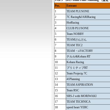
J-GP3 2013 Team Point Standin
Pos.
Entrant
1
TEAM PLUSONE
2
7C Racing&JARIRacing
3
HotRacing
4
CLUB PLUSONE
5
Team NOBBY
6
TEAMけんけん
7
TEAM TEC2
8
TEAM・i-FACTORY
9
テルル&Kohara RT
10
Kohara Racing
11
プリミティブRT
12
Team Projectμ 7C
13
41Planning
14
TEAM ASPIRATION
15
Team RSC
16
SRS-J with MORIWAKI
17
TEAM TECHNICA
18
speed heart YERC