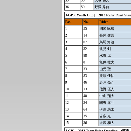
35
36
大塚 和人
36
50
野澤 秀典
J-GP3 [Youth Cup] 2013 Rider P
Pos.
No.
Rider
1
55
國峰 啄磨
2
14
長尾 健吾
3
67
鳥羽 海渡
4
32
北見 剣
5
88
水野 涼
6
8
亀井 雄大
7
33
山元 聖
8
83
栗原 佳祐
9
46
岩戸 亮介
10
13
佐野 優人
11
40
中山 翔太
12
34
関野 海斗
13
64
伊達 悠太
14
35
吉広 光
15
36
大塚 和人