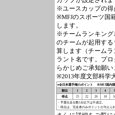
カップが設定されま
※ユースカップの得
※MFJのスポーツ
します。
※チームランキング
のチームが起用する
算します（チームラ
ラント名です。プロ
らかじめご承知願い
※2013年度文部科学
●全日本選手権のポイント ※MFJ国内競
順位
1
2
3
4
得点
25
22
20
18
1
・予選出走台数1台以下は不成立。
・得点は、完走者のみポイントが与えら