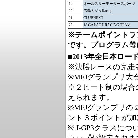
19
オールスターモータースポーツ
20
広島カジタRacing
21
CLUBNEXT
22
18 GARAGE RACING TEAM
※チームポイントラ
です。プログラム等
■2013年全日本ロ
※決勝レースの完走
※MFJグランプリ
※２ヒート制の場合
えられます。
※MFJグランプリ
ント３ポイントが加
※ J-GP3クラス