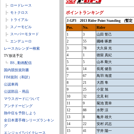
ロードレース
モトクロス
ポイントランキング
トライアル
J-GP3 2013 Rider Point Standin
スノーモビル
Pos.
No.
Rider
スーパーモタード
1
3
山田 誓己
エンデューロ
2
55
國峰 啄磨
3
78
大久保 光
レースカレンダー検索
4
1
徳留 真紀
TV放送予定
5
5
山本 剛大
BS
,
動画配信
6
14
長尾 健吾
国内競技規則書
7
67
鳥羽 海渡
FIM規則（和訳）
8
21
大西 隼
公認車両
9
25
小室 旭
公認部品・用品
10
32
北見 剣
マウスガードについて
11
9
菊池 寛幸
アンチドーピング
12
88
水野 涼
熱中症を予防しよう
13
8
亀井 雄大
全日本選手権シリーズランキン
14
22
安村 武志
グ
15
41
宇井 陽一
エンジョイ!!バイクレース