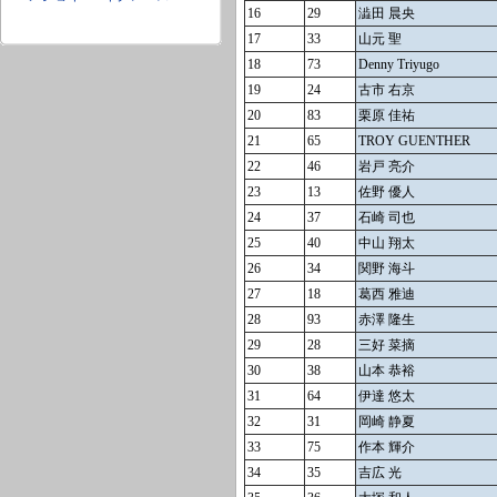
16
29
澁田 晨央
17
33
山元 聖
18
73
Denny Triyugo
19
24
古市 右京
20
83
栗原 佳祐
21
65
TROY GUENTHER
22
46
岩戸 亮介
23
13
佐野 優人
24
37
石崎 司也
25
40
中山 翔太
26
34
関野 海斗
27
18
葛西 雅迪
28
93
赤澤 隆生
29
28
三好 菜摘
30
38
山本 恭裕
31
64
伊達 悠太
32
31
岡崎 静夏
33
75
作本 輝介
34
35
吉広 光