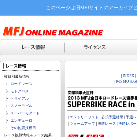
このページは旧MFJサイトのアーカイブ
|
INDEX
|
種目別最新情報
|
Rd5 MOTEGI
ロードレース
モトクロス
トライアル
スノーモビル
スーパーモタード
|
エントリーリスト
|
公式予選結果
|
予選レ
エンデューロ
|
ウォームアップ
|
決勝レース
|
決勝レポー
その他競技種目
レース観戦情報＆レース結果