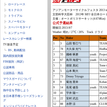
ロードレース
モトクロス
アジアンモーターサイクルフェスタ 2013 i
文部科学大臣杯 2013年 MFJ 全日本ロ
トライアル
主催：オートポリスサーキット(4.674Km)
スノーモビル
公式予選結果
スーパーモタード
開催日:2013-9/7
Weather :晴れ / 27℃ / 26% Track :ドライ
エンデューロ
Pos
No
Rider
Team
レースカレンダー検索
1
3
山田 誓己*1
TEAM
TV放送予定
2
78
大久保 光*1
HotRa
BS
,
動画配信
3
55
國峰 啄磨
youth
Proje
国内競技規則書
4
67
鳥羽 海渡*1
youth
TEAM
FIM規則（和訳）
5
1
徳留 真紀
Tome 
公認車両
6
5
山本 剛大
Team
公認部品・用品
7
73
Denny Triyugo
Astra
マウスガードについて
8
9
菊池 寛幸
Kohar
アンチドーピング
9
14
長尾 健吾
youth
TEA
熱中症を予防しよう
10
41
宇井 陽一
41pla
全日本選手権シリーズランキン
11
22
安村 武志
犬の乳
グ
12
88
水野 涼
youth
CLUB
エンジョイ!!バイクレース