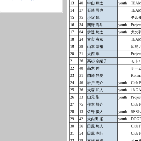
13
40
中山 翔太
youth
TEAM
14
37
石崎 司也
TEAM
15
25
小室 旭
テルル
16
34
関野 海斗
youth
Proje
17
64
伊達 悠太
youth
犬の乳
18
24
古市 右京
TEAM
19
38
山本 恭裕
広島カ
20
21
大西 隼
Proje
21
26
高杉 奈緒子
モトバ
22
48
高木 伸一
チー
23
31
岡崎 静夏
Kohar
24
46
岩戸 亮介
youth
Club 
25
36
大塚 和人
youth
18 G
26
33
山元 聖
youth
Proje
27
75
作本 輝介
Club 
28
13
佐野 優人
youth
SRSJ
29
42
大内田 拓
youth
DOG
30
56
田尻 悠人
Club 
31
54
田尻 克行
Club 
32
28
三好 菜摘
オー