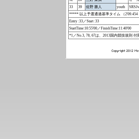
33
39
佐野 勝人
youth
SRSJ
***** 以上予選通過基準タイム （2'09.454 - 
Entry :33／Start :33
StartTime:10:55'00／FinishTime:11:40'00
*1／No.3, 78, 67は、2013国内