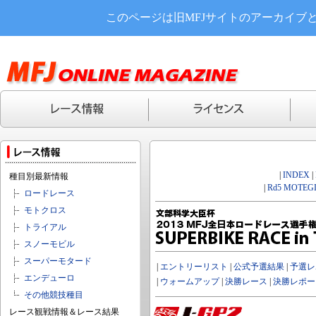
このページは旧MFJサイトのアーカイブ
|
INDEX
|
種目別最新情報
|
Rd5 MOTEGI
ロードレース
モトクロス
トライアル
スノーモビル
スーパーモタード
|
エントリーリスト
|
公式予選結果
|
予選レ
エンデューロ
|
ウォームアップ
|
決勝レース
|
決勝レポー
その他競技種目
レース観戦情報＆レース結果