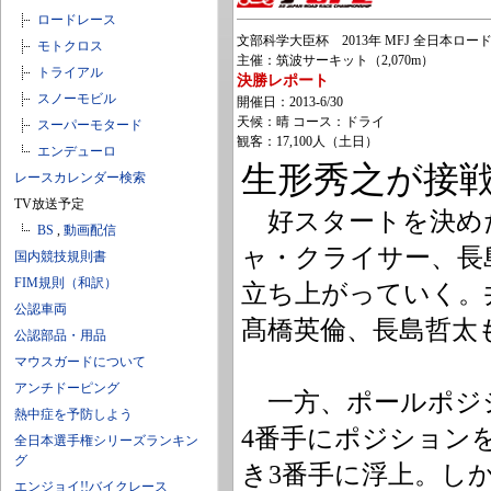
ロードレース
文部科学大臣杯 2013年 MFJ 全日本ロードレ
モトクロス
主催：筑波サーキット（2,070m）
トライアル
決勝レポート
スノーモビル
開催日：2013-6/30
天候：晴 コース：ドライ
スーパーモタード
観客：17,100人（土日）
エンデューロ
生形秀之が接
レースカレンダー検索
TV放送予定
好スタートを決めた
BS
,
動画配信
ャ・クライサー、長
国内競技規則書
FIM規則（和訳）
立ち上がっていく。
公認車両
髙橋英倫、長島哲太
公認部品・用品
マウスガードについて
アンチドーピング
一方、ポールポジ
熱中症を予防しよう
4番手にポジション
全日本選手権シリーズランキン
グ
き3番手に浮上。し
エンジョイ!!バイクレース