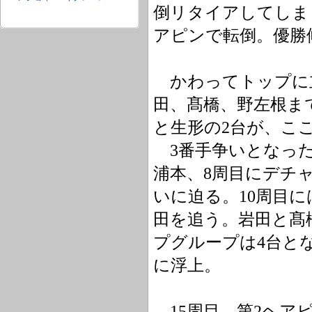
倒リタイアしてしま
アピンで転倒。優勝
かわってトップに
田、髙橋、野左根ま
と生形の2台が、こ
3番手争いとなった
浦本、8周目にデチ
いに迫る。10周目
田を追う。岩田と髙
プグループは4台と
に浮上。
15周目、第2ヘア