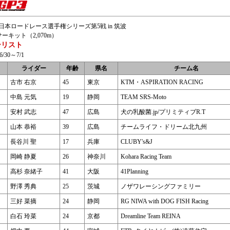
J 全日本ロードレース選手権シリーズ第5戦 in 筑波
ーキット（2,070m）
ーリスト
/30～7/1
ライダー
年齢
県名
チーム名
古市 右京
45
東京
KTM・ASPIRATION RACING
中島 元気
19
静岡
TEAM SRS-Moto
安村 武志
47
広島
犬の乳酸菌.jp/プリミティブR.T
山本 恭裕
39
広島
チームライフ・ドリーム北九州
長谷川 聖
17
兵庫
CLUBY's&J
岡崎 静夏
26
神奈川
Kohara Racing Team
高杉 奈緒子
41
大阪
41Planning
野澤 秀典
25
茨城
ノザワレーシングファミリー
三好 菜摘
24
静岡
RG NIWA with DOG FISH Racing
白石 玲菜
24
京都
Dreamline Team REINA