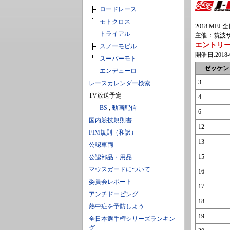
ロードレース
モトクロス
2018 MF
トライアル
主催：筑波サ
エントリ
スノーモビル
開催日:2018-6
スーパーモト
ゼッケン
エンデューロ
3
レースカレンダー検索
TV放送予定
4
BS
,
動画配信
6
国内競技規則書
12
FIM規則（和訳）
13
公認車両
15
公認部品・用品
マウスガードについて
16
委員会レポート
17
アンチドーピング
18
熱中症を予防しよう
19
全日本選手権シリーズランキン
グ