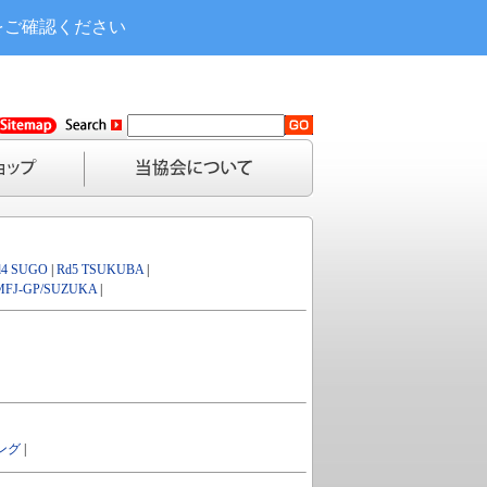
をご確認ください
d4 SUGO
|
Rd5 TSUKUBA
|
MFJ-GP/SUZUKA
|
ング
|