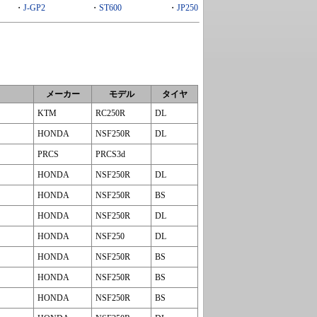
・
J-GP2
・
ST600
・
JP250
メーカー
モデル
タイヤ
KTM
RC250R
DL
HONDA
NSF250R
DL
PRCS
PRCS3d
HONDA
NSF250R
DL
HONDA
NSF250R
BS
HONDA
NSF250R
DL
HONDA
NSF250
DL
HONDA
NSF250R
BS
HONDA
NSF250R
BS
HONDA
NSF250R
BS