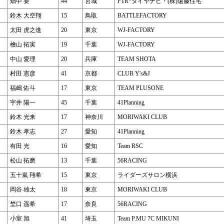
畑中 要
44
宮城
FTR･タイヤナビ・(株)遠藤住宅
鈴木 大空翔
15
鳥取
BATTLEFACTORY
太田 虎之進
20
東京
WJ-FACTORY
檜山 拓実
19
千葉
WJ-FACTORY
中山 愛理
20
兵庫
TEAM SHOTA
村田 憲彦
41
京都
CLUB Y's&J
福嶋 佑斗
17
東京
TEAM PLUSONE
宇井 陽一
45
千葉
41Planning
鈴木 光来
17
神奈川
MORIWAKI CLUB
鈴木 孝志
27
愛知
41Planning
有田 光
16
愛知
Team RSC
松山 拓磨
13
千葉
56RACING
五十嵐 翔希
15
東京
ライダーズサロン横浜
岡谷 雄太
18
東京
MORIWAKI CLUB
埜口 遥希
17
奈良
56RACING
小室 旭
41
埼玉
Team P.MU 7C MIKUNI