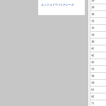
20
エンジョイ!!バイクレース
29
30
32
33
34
36
41
42
45
55
56
59
61
62
71