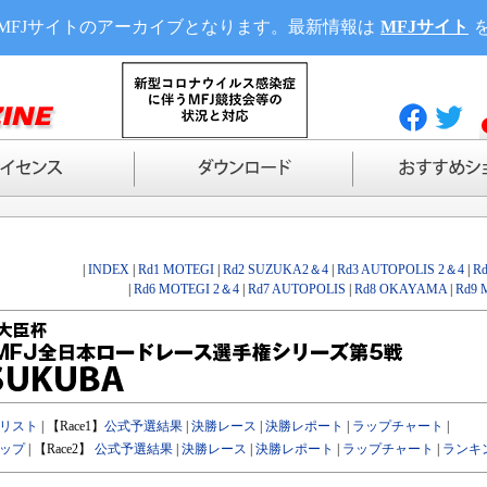
MFJサイトのアーカイブとなります。最新情報は
MFJサイト
|
INDEX
|
Rd1 MOTEGI
|
Rd2 SUZUKA2＆4
|
Rd3 AUTOPOLIS 2＆4
|
R
|
Rd6 MOTEGI 2＆4
|
Rd7 AUTOPOLIS
|
Rd8 OKAYAMA
|
Rd9 
リスト
| 【Race1】
公式予選結果
|
決勝レース
|
決勝レポート
|
ラップチャート
|
ップ
| 【Race2】
公式予選結果
|
決勝レース
|
決勝レポート
|
ラップチャート
|
ランキ