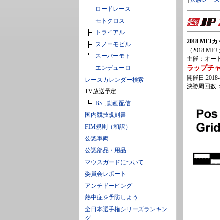
|
決勝レース
ロードレース
モトクロス
トライアル
2018 MF
スノーモビル
（2018 M
スーパーモト
主催：オート
エンデューロ
ラップチ
開催日:2018-5
レースカレンダー検索
決勝周回数：
TV放送予定
BS
,
動画配信
国内競技規則書
FIM規則（和訳）
公認車両
公認部品・用品
マウスガードについて
委員会レポート
アンチドーピング
熱中症を予防しよう
全日本選手権シリーズランキン
グ