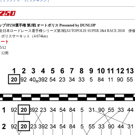
|
ラップチャート
|
ランキング
|
JカップJP250選手権 第2戦 オートポリス
Presented by DUNLOP
FJ 全日本ロードレース選手権シリーズ第3戦AUTOPOLIS SUPER 2&4 RACE 2018 併
ポリスサーキット（4.674km）
ャート
/12
12周