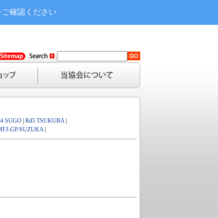
をご確認ください
d4 SUGO
|
Rd5 TSUKUBA
|
MFJ-GP/SUZUKA
|