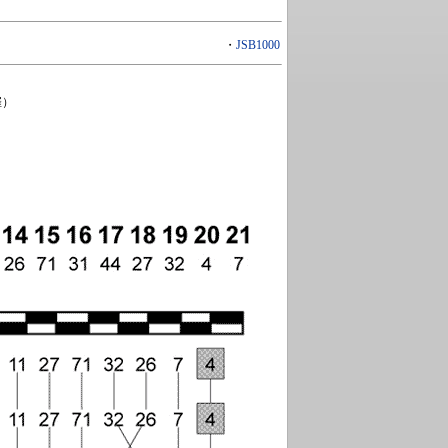
・
JSB1000
催）