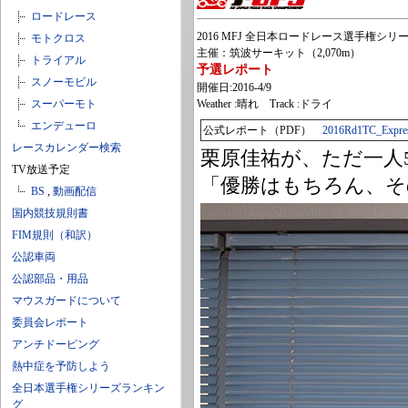
ロードレース
2016 MFJ 全日本ロードレース選手権シリーズ
モトクロス
主催：筑波サーキット（2,070m）
トライアル
予選レポート
スノーモビル
開催日:2016-4/9
スーパーモト
Weather :晴れ Track :ドライ
エンデューロ
公式レポート（PDF）
2016Rd1TC_Expres
レースカレンダー検索
栗原佳祐が、ただ一人
TV放送予定
「優勝はもちろん、そ
BS
,
動画配信
国内競技規則書
FIM規則（和訳）
公認車両
公認部品・用品
マウスガードについて
委員会レポート
アンチドーピング
熱中症を予防しよう
全日本選手権シリーズランキン
グ