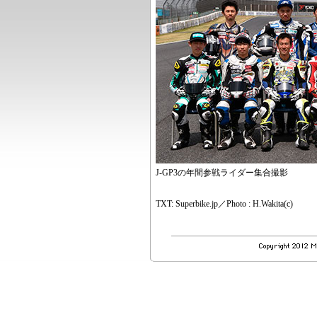
J-GP3の年間参戦ライダー集合撮影
TXT: Superbike.jp／Photo : H.Wakita(c)