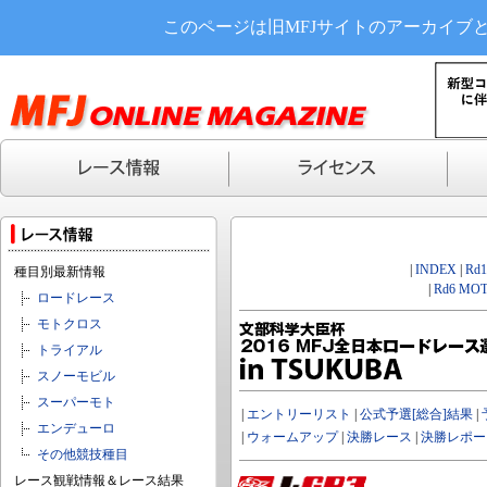
このページは旧MFJサイトのアーカイブ
|
INDEX
|
Rd
種目別最新情報
|
Rd6 MOT
ロードレース
モトクロス
トライアル
スノーモビル
スーパーモト
|
エントリーリスト
|
公式予選[総合]結果
|
エンデューロ
|
ウォームアップ
|
決勝レース
|
決勝レポー
その他競技種目
レース観戦情報＆レース結果