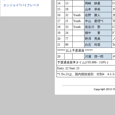
14
13
岡崎 静夏
U
エンジョイ!!バイクレース
15
18
山本 恭裕
16
32
Youth
佐野 勝人
17
21
Youth
中山 愛理*1
T
18
33
Youth
長谷川 聖
C
19
24
畑中 要
20
77
野澤 秀典
21
99
白石 玲菜
T
***** 以上予選通過 *****
26
川瀬 啓一郎
チ
予選通過基準タイム(1'05.896 - 110% )
Entry :22 Start :21
*1 No.21は、国内競技規則 付則4 4