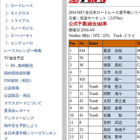
ロードレース
2016 MFJ 全日本ロードレース選手権シリー
モトクロス
主催：筑波サーキット（2,070m）
トライアル
公式予選[総合]結果
スノーモビル
開催日:2016-4/9
スーパーモト
Weather :晴れ / 18℃ / 22% Track :ドライ
エンデューロ
Pos
No
Rider
T
レースカレンダー検索
1
634
栗原 佳祐
M
2
56
小室 旭
T
TV放送予定
3
36
徳留 真紀
C
BS
,
動画配信
4
7
古市 右京
K
国内競技規則書
5
410
宇井 陽一
4
FIM規則（和訳）
6
31
Youth
伊達 悠太
B
公認車両
7
11
Youth
関野 海斗
T
公認部品・用品
8
45
Youth
太田 虎之進
C
マウスガードについて
9
10
Youth
船田 俊希
F
委員会レポート
10
41
Youth
佐藤 励
4
アンチドーピング
11
8
安村 武志
熱中症を予防しよう
12
15
高杉 奈緒子
4
全日本選手権シリーズランキン
13
12
菊池 寛幸
H
グ