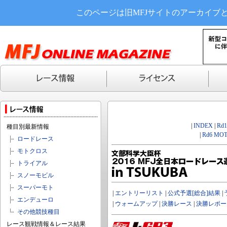
このページは旧MFJサイトのアーカイブ
|
INDEX
|
Rd
種目別最新情報
|
Rd6 MOT
ロードレース
モトクロス
トライアル
スノーモビル
スーパーモト
|
エントリーリスト
|
公式予選[総合]結果
|
エンデューロ
|
ウォームアップ
|
決勝レース
|
決勝レポー
その他競技種目
レース観戦情報＆レース結果