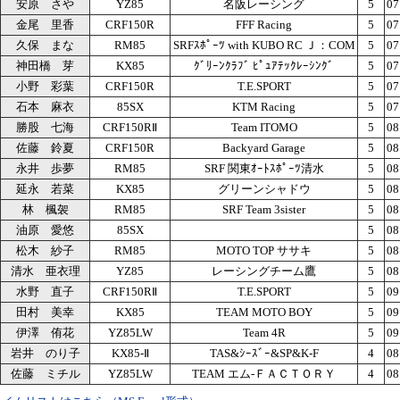
安原 さや
YZ85
名阪レーシング
5
07
金尾 里香
CRF150R
FFF Racing
5
07
久保 まな
RM85
SRFｽﾎﾟｰﾂ with KUBO RC Ｊ：COM
5
07
神田橋 芽
KX85
ｸﾞﾘｰﾝｸﾗﾌﾞ ﾋﾟｭｱﾃｯｸﾚｰｼﾝｸﾞ
5
07
小野 彩葉
CRF150R
T.E.SPORT
5
07
石本 麻衣
85SX
KTM Racing
5
07
勝股 七海
CRF150RⅡ
Team ITOMO
5
08
佐藤 鈴夏
CRF150R
Backyard Garage
5
08
永井 歩夢
RM85
SRF 関東ｵｰﾄｽﾎﾟｰﾂ清水
5
08
延永 若菜
KX85
グリーンシャドウ
5
08
林 楓袈
RM85
SRF Team 3sister
5
08
油原 愛悠
85SX
5
08
松木 紗子
RM85
MOTO TOP ササキ
5
08
清水 亜衣理
YZ85
レーシングチーム鷹
5
08
水野 直子
CRF150RⅡ
T.E.SPORT
5
09
田村 美幸
KX85
TEAM MOTO BOY
5
09
伊澤 侑花
YZ85LW
Team 4R
5
09
岩井 のり子
KX85-Ⅱ
TAS&ｼｰｽﾞｰ&SP&K-F
4
08
佐藤 ミチル
YZ85LW
TEAM エム-ＦＡＣＴＯＲＹ
4
08