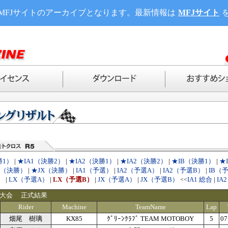
MFJサイトのアーカイブとなります。最新情報は
MFJサイト
勝1）
|
★IA1（決勝2）
|
★IA2（決勝1）
|
★IA2（決勝2）
|
★IB（決勝1）
|
★
X（決勝）
|
★JX（決勝）
|
IA1（予選）
|
IA2（予選A）
|
IA2（予選B）
|
IB（
）
|
LX（予選A）
|
LX（予選B）
|
JX（予選A）
|
JX（予選B）
IA1 総合
|
IA
<<
戸大会 正式結果
Rider
Machine
TeamName
Lap
畑尾 樹璃
KX85
ｸﾞﾘｰﾝｸﾗﾌﾞ TEAM MOTOBOY
5
07