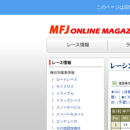
このページは旧
種目別最新情報
ロードレース
モトクロス
★IA1（決
トライアル
勝）
|
★C
ドラッグレース
IB（予選C
スノーモービル
第5戦 神
スーパーモタード
Pos.
NO.
エンデューロ
1
14
その他競技種目