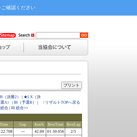
をご確認ください
IB（決勝2）
|
★LX（決
予選A）
|
IB（予選B）
|
↑リザルトTOPへ戻る
2 総合
|
IB 総合
>>
Time
Gap
Km/h
BestTime
BestLap
:22.708
---
42.69
01:30.056
2/5