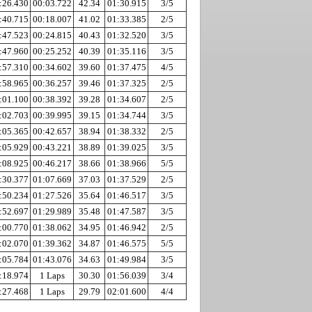
:26.430
00:03.722
42.34
01:30.915
3/5
:40.715
00:18.007
41.02
01:33.385
2/5
:47.523
00:24.815
40.43
01:32.520
3/5
:47.960
00:25.252
40.39
01:35.116
3/5
:57.310
00:34.602
39.60
01:37.475
4/5
:58.965
00:36.257
39.46
01:37.325
2/5
:01.100
00:38.392
39.28
01:34.607
2/5
:02.703
00:39.995
39.15
01:34.744
3/5
:05.365
00:42.657
38.94
01:38.332
2/5
:05.929
00:43.221
38.89
01:39.025
3/5
:08.925
00:46.217
38.66
01:38.966
5/5
:30.377
01:07.669
37.03
01:37.529
2/5
:50.234
01:27.526
35.64
01:46.517
3/5
:52.697
01:29.989
35.48
01:47.587
3/5
:00.770
01:38.062
34.95
01:46.942
2/5
:02.070
01:39.362
34.87
01:46.575
5/5
:05.784
01:43.076
34.63
01:49.984
3/5
:18.974
1 Laps
30.30
01:56.039
3/4
:27.468
1 Laps
29.79
02:01.600
4/4