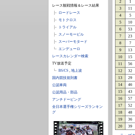
2
1
レース観戦情報＆レース結果
3
11
ロードレース
4
5
モトクロス
5
10
トライアル
6
53
スノーモービル
7
23
スーパーモタード
8
7
エンデューロ
9
13
レースカレンダー検索
10
15
TV放送予定
11
56
BS/CS
,
地上波
12
32
13
29
国内競技規則書
14
46
公認車両
15
43
公認用品・部品
16
57
アンチドーピング
17
52
全日本選手権シリーズランキン
グ
18
48
19
36
20
39