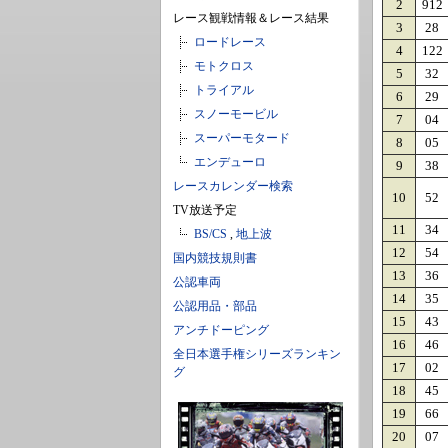
2
912
レース観戦情報＆レース結果
3
28
ロードレース
4
122
モトクロス
5
32
トライアル
6
29
スノーモービル
7
04
スーパーモタード
8
05
エンデューロ
9
38
レースカレンダー検索
10
52
TV放送予定
11
34
BS/CS
,
地上波
12
54
国内競技規則書
13
36
公認車両
14
35
公認用品・部品
15
43
アンチドーピング
16
46
全日本選手権シリーズランキン
17
02
グ
18
45
19
66
20
07