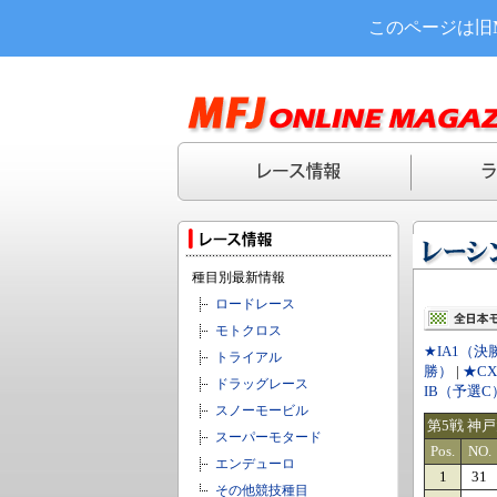
このページは旧
種目別最新情報
ロードレース
モトクロス
★IA1（決
トライアル
勝）
|
★C
ドラッグレース
IB（予選C
スノーモービル
第5戦 神
スーパーモタード
Pos.
NO.
エンデューロ
1
31
その他競技種目