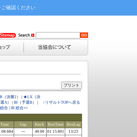
をご確認ください
IB（決勝2）
|
★LX（決
予選A）
|
IB（予選B）
|
↑リザルトTOPへ戻る
2 総合
|
IB 総合
>>
Time
Gap
Km/h
BestTime
BestLap
:08.684
---
49.00
01:15.801
13/25