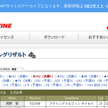
MFJサイトのアーカイブとなります。最新情報は
MFJサイト
勝1）
|
★IA1（決勝2）
|
★IA2（決勝1）
|
★IA2（決勝2）
|
★IB（決勝1）
|
★
X（決勝）
|
★JX（決勝）
|
IA1（予選）
|
IA2（予選A）
|
IA2（予選B）
|
IB（
）
|
LX（予選A）
|
LX（予選B）
|
JX（予選A）
|
JX（予選B）
IA1 総合
|
IA
<<
戸大会 正式結果
Rider
Machine
TeamName
Lap
岡野 聖
YZ250F
フライングドルフィン サイセイ
25
32