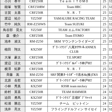
小川 孝平
CRF250R
Tｅａｍ ＩＴＯＭＯ
25
32
能塚 智寛
CRF250RW
Team HRC
25
32
古賀 太基
CRF250R
N．R．Ｔ
25
32
渡辺 祐介
YZ250F
YAMALUBE RACING TEAM
25
32
竹中 純矢
RM-Z250WS
Team SUZUKI
25
32
鳥谷部 晃太
YZ250F
TEAM エム FACTORY
25
33
森 優介
CRF250R
Team ITOMO
25
33
池本 凌汰
RM-Z250
SRM マウンテンライダーズ
25
33
ｸﾞﾘｰﾝｸﾗﾌﾞ八尾ｶﾜｻｷ＆ANNEX
植田 翔太
KX250F
25
33
CLUB
大塚 豪太
CRF250R
T.E.SPORT
25
33
渡辺 涼太
KX250F
ｸﾞﾘｰﾝｸﾗﾌﾞ&ﾊﾟｰｸ神戸RT
25
33
横澤 拓夢
CRF250R
N．R．Ｔ
25
33
斉藤 嵩
RM-Z250
SRF 関東ｵｰﾄｽﾎﾟｰﾂ清水&(株)TKS
25
33
北原 岳哲
KX250F
ｸﾞﾘｰﾝｸﾗﾌﾞ&ﾊﾟｰｸ神戸RT
25
33
小林 秀真
KX250F
KSSR team mickey
24
32
鈴村 英喜
CRF250R
TEAM HAMMER
24
32
迫田 勇馬
KX250F
ｸﾞﾘｰﾝｸﾗﾌﾞ京都ﾎﾞﾌﾞｷｬｯﾄ
24
32
松浦 勝志
YZ250F
チーム ピットイン
24
32
浅井 亮太
YZ250F
フライングドルフィン サイセイ
24
32