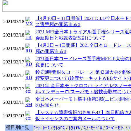
【4月10日～11日開催】2021 D.I.D全日本モ
2021/03/18
ス選手権の開幕迫る!!
2021 MFJ全日本トライアル選手権シリーズ近
2021/03/18
会延期日と戦数表記改訂について
【4月3日～4日開催】2021全日本ロードレー
2021/03/18
権の開幕迫る!!
2021全日本ロードレース選手権MFJGP大会の
2021/03/17
変更について
鈴鹿8時間耐久ロードレース 第43回大会の開
2021/03/17
程変更について(鈴鹿サーキットWEBサイト)(P
2021年 全日本モトクロス/トライアル/スノー
2021/03/17
ル/エンデューロ/スーパモト競技会取材につ
全日本スーパーモト選手権第3戦(エビス)開催
2021/03/11
のお知らせ
【システム障害復旧のお知らせ】本日配信さ
2021/03/03
仮ライセンスのご案内メールについて
種目別に見
ﾛｰﾄﾞﾚｰｽ
/
ﾓﾄｸﾛｽ
/
ﾄﾗｲｱﾙ
/
ｽﾉｰﾓｰﾋﾞﾙ
/
ｽｰﾊﾟｰﾓト
/
ｴ