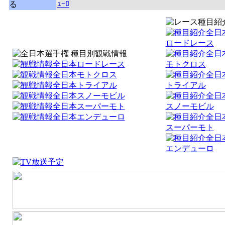
ｭｰﾛ
る