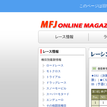
このページは旧
種目別最新情報
ロードレース
モトクロス
★IA1（決
トライアル
勝）
|
★C
ドラッグレース
IB（予選C
スノーモービル
第5戦 神
スーパーモタード
Pos.
NO.
エンデューロ
1
1
その他競技種目