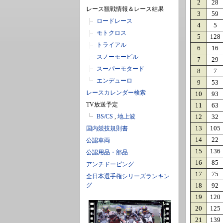
2
28
レース観戦情報＆レース結果
3
59
ロードレース
4
5
モトクロス
5
128
トライアル
6
16
スノーモービル
7
29
スーパーモタード
8
7
エンデューロ
9
53
レースカレンダー検索
10
93
TV放送予定
11
63
BS/CS
,
地上波
12
32
13
105
国内競技規則書
14
22
公認車両
15
136
公認用品・部品
16
85
アンチドーピング
17
75
全日本選手権シリーズランキン
グ
18
92
19
120
20
125
21
139