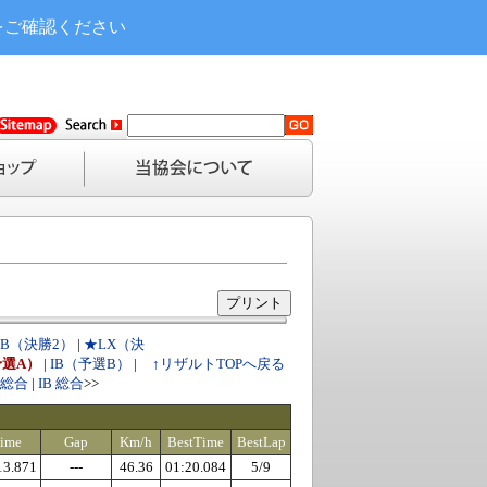
をご確認ください
IB（決勝2）
|
★LX（決
予選A）
|
IB（予選B）
|
↑リザルトTOPへ戻る
2 総合
|
IB 総合
>>
ime
Gap
Km/h
BestTime
BestLap
13.871
---
46.36
01:20.084
5/9