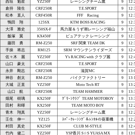
西垣 魁星
YZ250F
レーシングチーム鷹
9
12:
倉持 陵生
CRF250R
T.E.SPORT
9
12:
松本 直人
CRF450R
FFF Racing
9
12:
鴨田 翔
125SX
KTM BOSS RACING
9
12:
大澤 雅史
350SX-F
馬力屋＆うず潮レーシング福山
9
12:
飯塚 翼
KX450F
ピュアテック レーシング
9
12:
藤田 勇
RM-Z250
SRF 関東 TEAM DK
9
12:
手操 将志
RM125
SRM マウンテンライダーズ
9
12:
佐々木 麗
YZ250F
Y's RACING with クラブ麗
9
12:
山口 豪太
CRF250R
T.E.SPORT
9
12:
永井 剛志
CRF250R
滋賀MC
9
13:
神谷 創太
RM-Z250
バイクファクトリー
9
13:
大城 正直
YZ250F
Moto Tech RT
9
13:
山口 航
CRF250R
TEAM HAMMER
9
13:
畑尾 樹璃
KX250F
ｸﾞﾘｰﾝｸﾗﾌﾞ TEAM MOTOBOY
9
13:
田村 和暉
KX250F
TEAM MOTO BOY
8
12:
青木 翔真
YZ250F
レーシングチーム鷹
8
12:
壬生 伸一
YZ125
ｽﾊﾟｰｸﾚｰｼﾝｸﾞ＆ﾚﾝﾀﾙの葵重機
8
12:
村田 真史
KX250F
CLUB M-STYLE
8
12:
竹内 健二
YZ250F
YSP香川 S☆S YUASA MX
8
13: