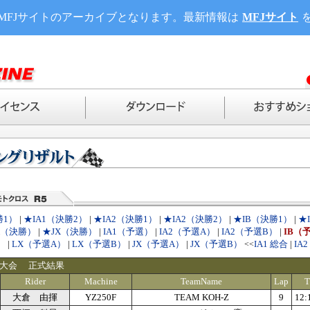
MFJサイトのアーカイブとなります。最新情報は
MFJサイト
勝1）
|
★IA1（決勝2）
|
★IA2（決勝1）
|
★IA2（決勝2）
|
★IB（決勝1）
|
★
X（決勝）
|
★JX（決勝）
|
IA1（予選）
|
IA2（予選A）
|
IA2（予選B）
|
IB（
）
|
LX（予選A）
|
LX（予選B）
|
JX（予選A）
|
JX（予選B）
IA1 総合
|
IA
<<
戸大会 正式結果
Rider
Machine
TeamName
Lap
T
大倉 由揮
YZ250F
TEAM KOH-Z
9
12: