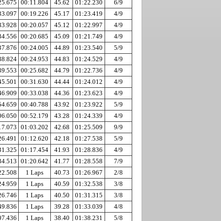
25.675
00:11.804
45.62
01:22.230
6/9
33.097
00:19.226
45.17
01:23.419
4/9
33.928
00:20.057
45.12
01:22.997
4/9
34.556
00:20.685
45.09
01:21.749
4/9
37.876
00:24.005
44.89
01:23.540
5/9
38.824
00:24.953
44.83
01:24.529
4/9
39.553
00:25.682
44.79
01:22.736
4/9
45.501
00:31.630
44.44
01:24.012
4/9
46.909
00:33.038
44.36
01:23.623
4/9
54.659
00:40.788
43.92
01:23.922
5/9
06.050
00:52.179
43.28
01:24.339
4/9
17.073
01:03.202
42.68
01:25.509
9/9
26.491
01:12.620
42.18
01:27.538
5/9
31.325
01:17.454
41.93
01:28.836
4/9
34.513
01:20.642
41.77
01:28.558
7/9
22.508
1 Laps
40.73
01:26.967
2/8
24.959
1 Laps
40.59
01:32.538
3/8
26.746
1 Laps
40.50
01:31.315
3/8
49.836
1 Laps
39.28
01:33.039
4/8
07.436
1 Laps
38.40
01:38.231
5/8