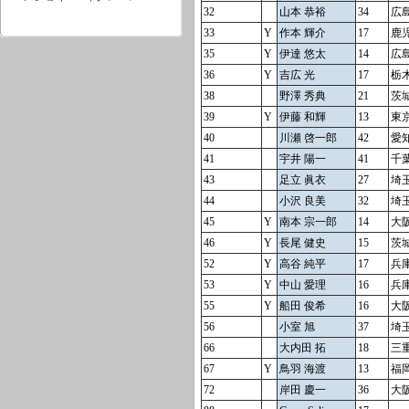
32
山本 恭裕
34
広
33
Y
作本 輝介
17
鹿
35
Y
伊達 悠太
14
広
36
Y
吉広 光
17
栃
38
野澤 秀典
21
茨
39
Y
伊藤 和輝
13
東
40
川瀬 啓一郎
42
愛
41
宇井 陽一
41
千
43
足立 眞衣
27
埼
44
小沢 良美
32
埼
45
Y
南本 宗一郎
14
大
46
Y
長尾 健史
15
茨
52
Y
高谷 純平
17
兵
53
Y
中山 愛理
16
兵
55
Y
船田 俊希
16
大
56
小室 旭
37
埼
66
大内田 拓
18
三
67
Y
鳥羽 海渡
13
福
72
岸田 慶一
36
大