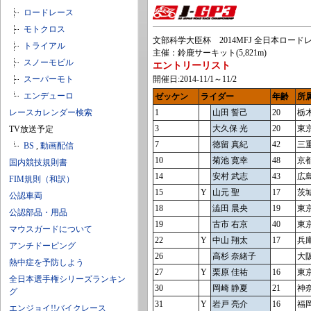
ロードレース
モトクロス
文部科学大臣杯 2014MFJ 全日本ロードレース選
トライアル
主催：鈴鹿サーキット(5,821m)
スノーモビル
エントリーリスト
スーパーモト
開催日:2014-11/1～11/2
エンデューロ
ゼッケン
ライダー
年齢
所
レースカレンダー検索
1
山田 誓己
20
栃
3
大久保 光
20
東
TV放送予定
7
徳留 真紀
42
三
BS
,
動画配信
10
菊池 寛幸
48
京
国内競技規則書
14
安村 武志
43
広
FIM規則（和訳）
15
Y
山元 聖
17
茨
公認車両
18
澁田 晨央
19
東
公認部品・用品
19
古市 右京
40
東
マウスガードについて
22
Y
中山 翔太
17
兵
アンチドーピング
26
高杉 奈緒子
大
熱中症を予防しよう
27
Y
栗原 佳祐
16
東
全日本選手権シリーズランキン
30
岡崎 静夏
21
神
グ
31
Y
岩戸 亮介
16
福
エンジョイ!!バイクレース