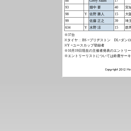
88
Gerry Salim
17
93
畑中 要
40
宮
98
Y
佐野 勝人
15
大
99
佐藤 正之
39
埼
634
Y
水野 涼
15
群
※37台
※タイヤ : : BS =ブリヂストン DL=ダン
※Y =ユースカップ登録者
※10月19日現在の主催者発表のエント
※エントリーリストについては鈴鹿サーキ