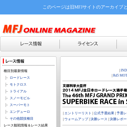
このページは旧MFJサイトのアーカイブ
|
IN
種目別最新情報
|
Rd5 MOT
ロードレース
モトクロス
トライアル
スノーモビル
スーパーモト
エンデューロ
|
エントリーリスト
|
公式予選結果
|
予選レ
その他競技種目
|
ウォームアップ
|
決勝レース
|
決勝レポー
レース観戦情報＆レース結果