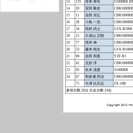
13
135
寺本 幸司
S1000RR H
14
20
安田 毅史
CBR1000RR
15
11
吉田 光弘
CBR1000RR
16
28
小島 一浩
CBR1000RR
17
34
田村 武士
GSX-R1000
18
15
久保山 正朗
CBR1000RR
19
77
筒井 伸
CBR1000RR
20
53
藤本 悦生
GSX-R1000
21
99
吉田 和憲
YZF-R1
22
42
北折 淳
CBR1000RR
23
93
矢木 清貴
S1000RR
24
67
和多瀬 邦治
CBR1000RR
75
今津 比呂志
ZX-10R
参加台数:26台 出走台数:24台