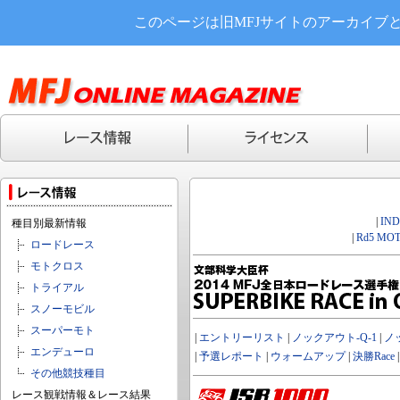
このページは旧MFJサイトのアーカイブ
|
IN
種目別最新情報
|
Rd5 MOT
ロードレース
モトクロス
トライアル
スノーモビル
スーパーモト
|
エントリーリスト
|
ノックアウト-Q-1
|
ノ
エンデューロ
|
予選レポート
|
ウォームアップ
|
決勝Race
その他競技種目
レース観戦情報＆レース結果