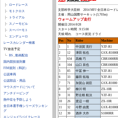
ロードレース
文部科学大臣杯 2014 MFJ 全日本ロー
モトクロス
主催：岡山国際サーキット(3,703m)
トライアル
ウォームアップ走行
スノーモビル
開催日:2014-9/28
スタート時間 : 9:15:00
スーパーモト
天候:晴れ コース状況:ドライ
エンデューロ
Pos
No
Rider
Machine
レースカレンダー検索
1
1
中須賀 克行
YZF-R1
TV放送予定
2
12
津田 拓也
GSX-R1000
BS
,
動画配信
3
634
高橋 巧
CBR1000RR
国内競技規則書
4
104
山口 辰也
CBR1000RR
FIM規則（和訳）
5
85
中冨 伸一
YZF-R1
公認車両
6
33
藤田 拓哉
YZF-R1
公認部品・用品
7
71
加賀山 就臣
GSX-R1000
マウスガードについて
8
87
柳川 明
ZX-10R
アンチドーピング
9
31
野左根 航汰
YZF-R1
熱中症を予防しよう
10
26
渡辺 一樹
ZX-10R
全日本選手権シリーズランキン
11
32
今野 由寛
GSX-R1000
グ
12
39
酒井 大作
S1000RR
エンジョイ!!バイクレース