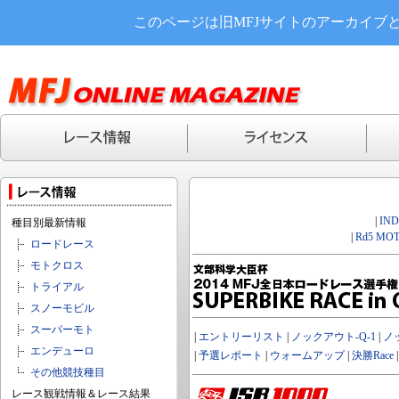
このページは旧MFJサイトのアーカイブ
|
IN
種目別最新情報
|
Rd5 MOT
ロードレース
モトクロス
トライアル
スノーモビル
スーパーモト
|
エントリーリスト
|
ノックアウト-Q-1
|
ノ
エンデューロ
|
予選レポート
|
ウォームアップ
|
決勝Race
その他競技種目
レース観戦情報＆レース結果