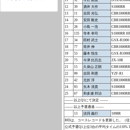
11
32
今野 由寛
GSX-R1000
12
39
酒井 大作
S1000RR
13
11
吉田 光弘
CBR1000RR
14
20
安田 毅史
CBR1000RR
15
28
小島 一浩
CBR1000RR
16
135
寺本 幸司
S1000RR H
17
34
田村 武士
GSX-R1000
18
77
筒井 伸
CBR1000RR
19
53
藤本 悦生
GSX-R1000
20
75
今津 比呂志
ZX-10R
21
15
久保山 正朗
CBR1000RR
22
99
吉田 和憲
YZF-R1
23
42
北折 淳
CBR1000RR
24
93
矢木 清貴
S1000RR
25
67
和多瀬 邦治
CBR1000RR
------- 以上Q1にて決定 -------
------- 以上予選通過 -------
13
須貝 義行
1098R
R印は、コースレコードを更新した。（従来のレ
公式予選Q1上位3台の平均タイムの110% 1'3