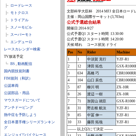
ロードレース
文部科学大臣杯 2014 MFJ 全日本ロー
モトクロス
主催：岡山国際サーキット(3,703m)
トライアル
公式予選総合結果
スノーモビル
開催日:2014-9/27
公式予選Q1 スタート時間 :13:30:00
スーパーモト
公式予選Q2 スタート時間 :14:20:00
エンデューロ
天候:晴れ コース状況:ドライ
レースカレンダー検索
Pos
No
Rider
Machine
TV放送予定
1
1
中須賀 克行
YZF-R1
BS
,
動画配信
2
12
津田 拓也
GSX-R1000
国内競技規則書
3
634
高橋 巧
CBR1000RR
FIM規則（和訳）
4
104
山口 辰也
CBR1000RR
公認車両
5
87
柳川 明
ZX-10R
公認部品・用品
6
26
渡辺 一樹
ZX-10R
マウスガードについて
7
71
加賀山 就臣
GSX-R1000
アンチドーピング
8
31
野左根 航汰
YZF-R1
熱中症を予防しよう
9
85
中冨 伸一
YZF-R1
全日本選手権シリーズランキン
10
33
藤田 拓哉
YZF-R1
グ
------- 以上Q2にて決定 -------
エンジョイ!!バイクレース