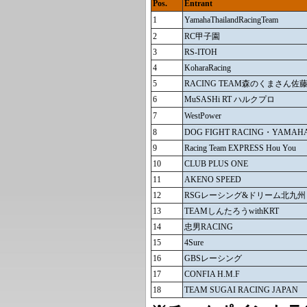
Pos.
Entrant
1
YamahaThailandRacingTeam
2
RC甲子園
3
RS-ITOH
4
KoharaRacing
5
RACING TEAM森のくまさん佐
6
MuSASHi RT ハルクプロ
7
WestPower
8
DOG FIGHT RACING・YAMAH
9
Racing Team EXPRESS Hou You
10
CLUB PLUS ONE
11
AKENO SPEED
12
RSGレーシング&ドリーム北九州
13
TEAMしんたろうwithKRT
14
忠男RACING
15
4Sure
16
GBSレーシング
17
CONFIA H.M.F
18
TEAM SUGAI RACING JAPAN