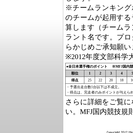
※チームランキング
のチームが起用する
算します（チームラ
ラント名です。プロ
らかじめご承知願い
※2012年度文部科学
●全日本選手権のポイント ※MFJ国内競
順位
1
2
3
4
得点
25
22
20
18
1
・予選出走台数1台以下は不成立。
・得点は、完走者のみポイントが与えら
さらに詳細をご覧に
い。MFJ国内競技規