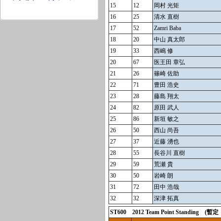
15
12
岡村 光矩
16
25
清水 直樹
17
52
Zamri Baba
18
20
中山 真太郎
19
33
西嶋 修
20
67
医王田 章弘
21
26
篠崎 佐助
22
71
豊田 浩史
23
28
藤島 翔太
24
82
原田 武人
25
86
新垣 敏之
26
50
西山 尚吾
27
37
近藤 湧也
28
55
長谷川 直樹
29
59
荒瀬 貴
30
50
岩崎 朗
31
72
田中 浩哉
32
32
深津 拓真
ST600 2012 Team Point Stand