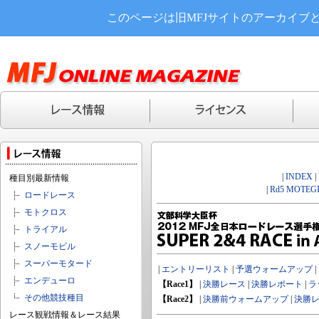
このページは旧MFJサイトのアーカイブ
|
INDEX
|
種目別最新情報
|
Rd5 MOTEGI
ロードレース
モトクロス
トライアル
スノーモビル
スーパーモタード
|
エントリーリスト
|
予選ウォームアップ
|
エンデューロ
【Race1】
|
決勝レース
|
決勝レポート
|
ラ
その他競技種目
【Race2】
|
決勝前ウォームアップ
|
決勝
レース観戦情報＆レース結果