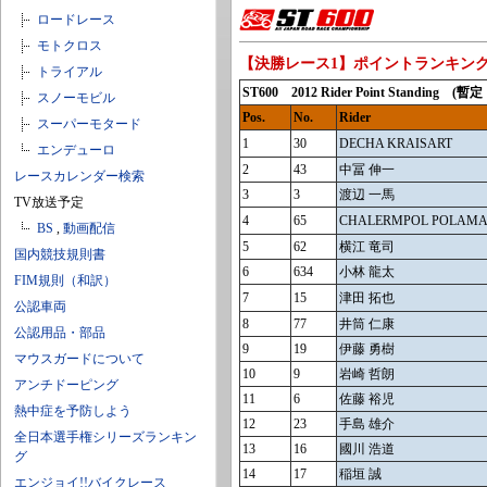
ロードレース
モトクロス
【決勝レース1】ポイントランキン
トライアル
ST600 2012 Rider Point Stan
スノーモビル
Pos.
No.
Rider
スーパーモタード
1
30
DECHA KRAISART
エンデューロ
2
43
中冨 伸一
レースカレンダー検索
3
3
渡辺 一馬
TV放送予定
4
65
CHALERMPOL POLAMA
BS
,
動画配信
5
62
横江 竜司
国内競技規則書
6
634
小林 龍太
FIM規則（和訳）
7
15
津田 拓也
公認車両
8
77
井筒 仁康
公認用品・部品
9
19
伊藤 勇樹
マウスガードについて
10
9
岩崎 哲朗
アンチドーピング
11
6
佐藤 裕児
熱中症を予防しよう
12
23
手島 雄介
全日本選手権シリーズランキン
13
16
國川 浩道
グ
14
17
稲垣 誠
エンジョイ!!バイクレース