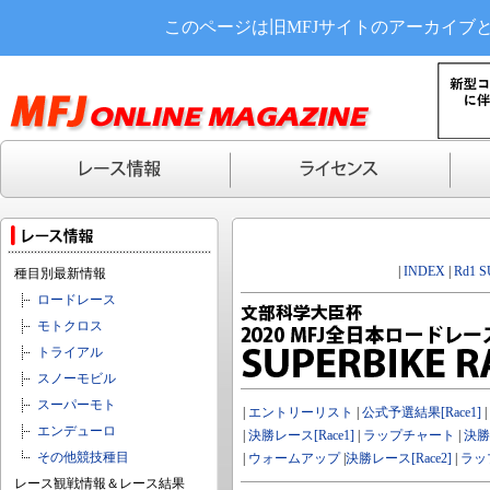
このページは旧MFJサイトのアーカイブ
|
INDEX
|
Rd1 
種目別最新情報
ロードレース
モトクロス
トライアル
スノーモビル
スーパーモト
|
エントリーリスト
|
公式予選結果[Race1]
|
エンデューロ
|
決勝レース[Race1]
|
ラップチャート
|
決勝
その他競技種目
|
ウォームアップ
|
決勝レース[Race2]
|
ラッ
レース観戦情報＆レース結果