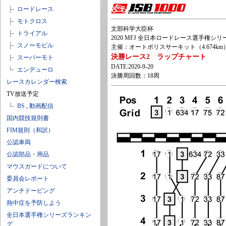
ロードレース
モトクロス
文部科学大臣杯
トライアル
2020 MFJ 全日本ロードレース選手権シリーズ第
スノーモビル
主催：オートポリスサーキット（4.674km
決勝レース2 ラップチャート
スーパーモト
DATE:2020-9-20
エンデューロ
決勝周回数：18周
レースカレンダー検索
TV放送予定
BS
,
動画配信
国内競技規則書
FIM規則（和訳）
公認車両
公認部品・用品
マウスガードについて
委員会レポート
アンチドーピング
熱中症を予防しよう
全日本選手権シリーズランキン
グ