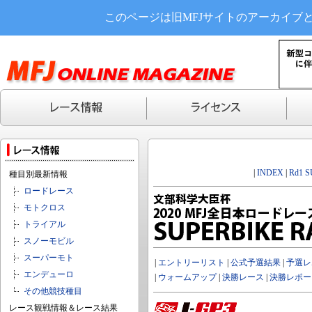
このページは旧MFJサイトのアーカイブ
|
INDEX
|
Rd1 
種目別最新情報
ロードレース
モトクロス
トライアル
スノーモビル
スーパーモト
|
エントリーリスト
|
公式予選結果
|
予選レ
エンデューロ
|
ウォームアップ
|
決勝レース
|
決勝レポー
その他競技種目
レース観戦情報＆レース結果