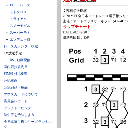
ロードレース
文部科学大臣杯
モトクロス
2020 MFJ 全日本ロードレース選手権シリーズ第
トライアル
主催：オートポリスサーキット（4.674km
スノーモビル
ラップチャート
DATE:2020-9-20
スーパーモト
決勝周回数：15周
エンデューロ
レースカレンダー検索
TV放送予定
BS
,
動画配信
国内競技規則書
FIM規則（和訳）
公認車両
公認部品・用品
マウスガードについて
委員会レポート
アンチドーピング
熱中症を予防しよう
全日本選手権シリーズランキン
グ