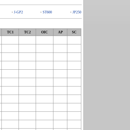
・
J-GP2
・
ST600
・
JP250
TC1
TC2
OIC
AP
SC