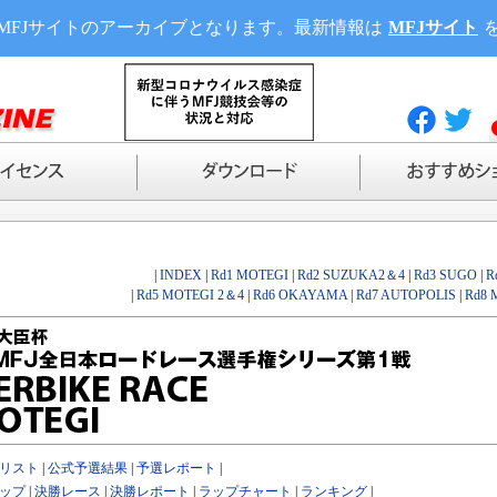
MFJサイトのアーカイブとなります。最新情報は
MFJサイト
|
INDEX
|
Rd1 MOTEGI
|
Rd2 SUZUKA2＆4
|
Rd3 SUGO
|
R
|
Rd5 MOTEGI 2＆4
|
Rd6 OKAYAMA
|
Rd7 AUTOPOLIS
|
Rd8 
リスト
|
公式予選結果
|
予選レポート
|
ップ
|
決勝レース
|
決勝レポート
|
ラップチャート
|
ランキング
|