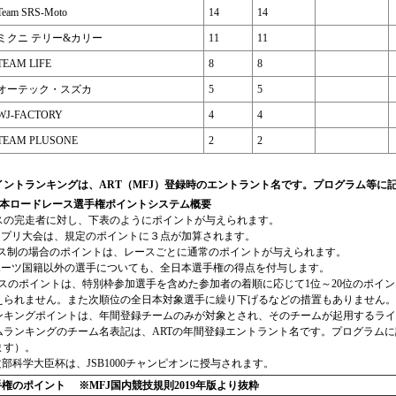
Team SRS-Moto
14
14
ミクニ テリー&カリー
11
11
TEAM LIFE
8
8
オーテック・スズカ
5
5
WJ-FACTORY
4
4
TEAM PLUSONE
2
2
イントランキングは、ART（MFJ）登録時のエントラント名です。プログラム等に
全日本ロードレース選手権ポイントシステム概要
スの完走者に対し、下表のようにポイントが与えられます。
ランプリ大会は、規定のポイントに３点が加算されます。
ース制の場合のポイントは、レースごとに通常のポイントが与えられます。
スポーツ国籍以外の選手についても、全日本選手権の得点を付与します。
クラスのポイントは、特別枠参加選手を含めた参加者の着順に応じて1位～20位のポ
えられません。また次順位の全日本対象選手に繰り下げるなどの措置もありません。
ンキングポイントは、年間登録チームのみが対象とされ、そのチームが起用するライ
ムランキングのチーム名表記は、ARTの年間登録エントラント名です。プログラム
ます）。
度文部科学大臣杯は、JSB1000チャンピオンに授与されます。
手権のポイント ※MFJ国内競技規則2019年版より抜粋