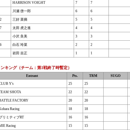
HARRISON VOIGHT
7
7
川瀬 啓一郎
6
6
2
三好 菜摘
5
5
7
太田 虎之進
4
4
小沢 良美
3
3
6
白石 玲菜
2
2
岩田 吉正
1
1
ランキング（チーム：第1戦終了時暫定）
Entrant
Pts.
TRM
SUGO
CLUB Y's
25
25
TEAM SHOTA
22
22
BATTLE FACTORY
20
20
Kohara Racing
18
18
プリミティブRT
16
16
MIE Racing
15
15