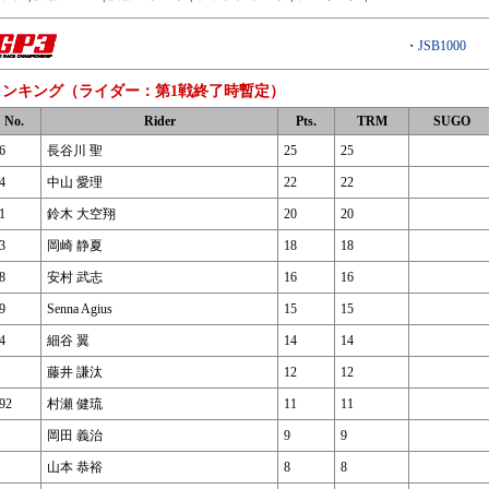
・
JSB1000
ランキング（ライダー：第1戦終了時暫定）
No.
Rider
Pts.
TRM
SUGO
6
長谷川 聖
25
25
4
中山 愛理
22
22
1
鈴木 大空翔
20
20
3
岡崎 静夏
18
18
8
安村 武志
16
16
9
Senna Agius
15
15
4
細谷 翼
14
14
藤井 謙汰
12
12
92
村瀬 健琉
11
11
岡田 義治
9
9
山本 恭裕
8
8