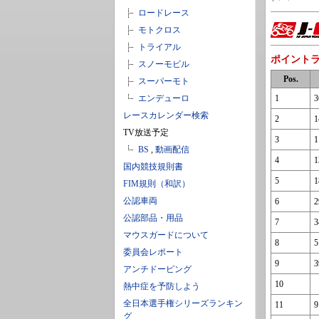
ロードレース
モトクロス
トライアル
ポイント
スノーモビル
Pos.
スーパーモト
エンデューロ
1
3
レースカレンダー検索
2
1
TV放送予定
3
1
BS
,
動画配信
4
1
国内競技規則書
5
1
FIM規則（和訳）
公認車両
6
2
公認部品・用品
7
3
マウスガードについて
8
5
委員会レポート
9
3
アンチドーピング
10
熱中症を予防しよう
全日本選手権シリーズランキン
11
9
グ