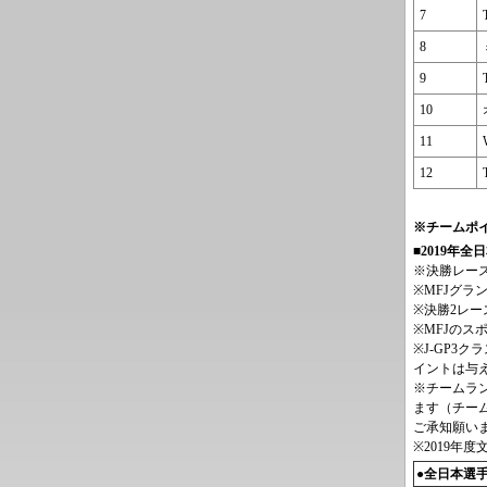
7
8
9
10
11
12
※チームポ
■2019年
※決勝レー
※MFJグ
※決勝2レ
※MFJの
※J-GP3
イントは与
※チームラ
ます（チー
ご承知願い
※2019年
●全日本選