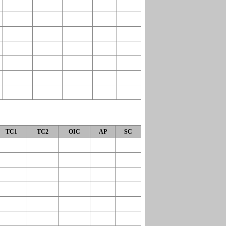
TC1
TC2
OIC
AP
SC