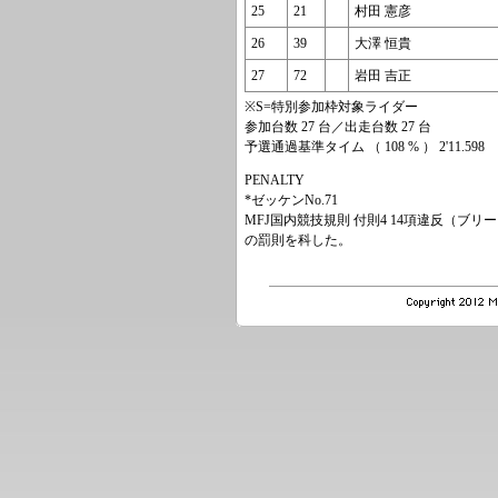
25
21
村田 憲彦
26
39
大澤 恒貴
27
72
岩田 吉正
※S=特別参加枠対象ライダー
参加台数 27 台／出走台数 27 台
予選通過基準タイム （ 108 % ） 2'11.598
PENALTY
*ゼッケンNo.71
MFJ国内競技規則 付則4 14項違反（ブリー
の罰則を科した。