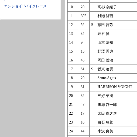
エンジョイ!!バイクレース
10
20
高杉 奈緒子
11
392
村瀬 健琉
12
52
S
藤田 哲弥
13
34
細谷 翼
14
9
山本 恭裕
15
15
野澤 秀典
16
46
岡田 義治
17
51
S
坂東 遼翼
18
29
Senna Agius
19
81
HARRISON VOIGHT
20
32
三好 菜摘
21
47
川瀬 啓一郎
22
17
太田 虎之進
23
16
白石 玲菜
24
44
小沢 良美