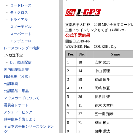
ロードレース
モトクロス
トライアル
文部科学大臣杯 2019 MFJ 全日本ロードレー
スノーモビル
主催：ツインリンクもてぎ（4.801km）
スーパーモト
公式予選結果
エンデューロ
開催日:2019-4/6
WEATHER: Fine COURSE : Dry
レースカレンダー検索
Pos.
No.
Name
TV放送予定
BS
,
動画配信
1
18
安村 武志
国内競技規則書
2
14
中山 愛理
FIM規則（和訳）
3
88
福嶋 佑斗
公認車両
4
13
岡崎 静夏
公認部品・用品
5
36
長谷川 聖
マウスガードについて
委員会レポート
6
11
鈴木 大空翔
アンチドーピング
7
37
五十嵐 翔希
熱中症を予防しよう
8
71
成田 彬人
全日本選手権シリーズランキン
9
5
藤井 謙汰
グ