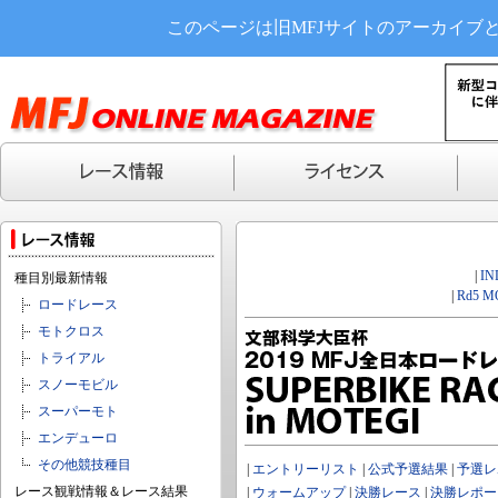
このページは旧MFJサイトのアーカイブ
|
IN
種目別最新情報
|
Rd5 M
ロードレース
モトクロス
トライアル
スノーモビル
スーパーモト
エンデューロ
その他競技種目
|
エントリーリスト
|
公式予選結果
|
予選レ
レース観戦情報＆レース結果
|
ウォームアップ
|
決勝レース
|
決勝レポー