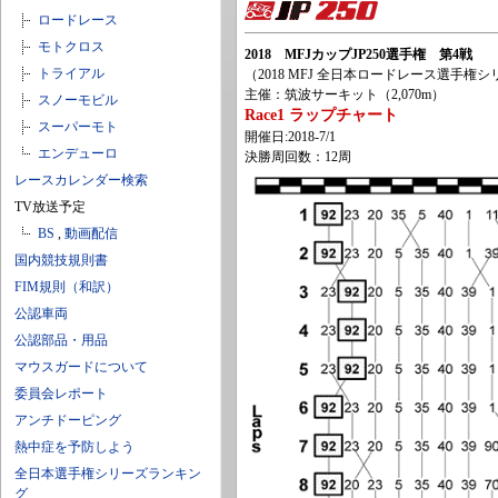
ロードレース
モトクロス
2018 MFJカップJP250選手権 第4戦
トライアル
（2018 MFJ 全日本ロードレース選手権シ
主催：筑波サーキット（2,070m）
スノーモビル
Race1 ラップチャート
スーパーモト
開催日:2018-7/1
エンデューロ
決勝周回数：12周
レースカレンダー検索
TV放送予定
BS
,
動画配信
国内競技規則書
FIM規則（和訳）
公認車両
公認部品・用品
マウスガードについて
委員会レポート
アンチドーピング
熱中症を予防しよう
全日本選手権シリーズランキン
グ