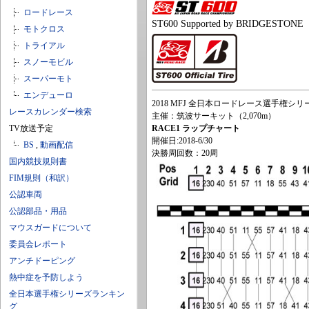
ロードレース
ST600 Supported by BRIDGESTONE
モトクロス
トライアル
スノーモビル
スーパーモト
エンデューロ
2018 MFJ 全日本ロードレース選手権シリー
レースカレンダー検索
主催：筑波サーキット（2,070m）
TV放送予定
RACE1 ラップチャート
開催日:2018-6/30
BS
,
動画配信
決勝周回数：20周
国内競技規則書
FIM規則（和訳）
公認車両
公認部品・用品
マウスガードについて
委員会レポート
アンチドーピング
熱中症を予防しよう
全日本選手権シリーズランキン
グ