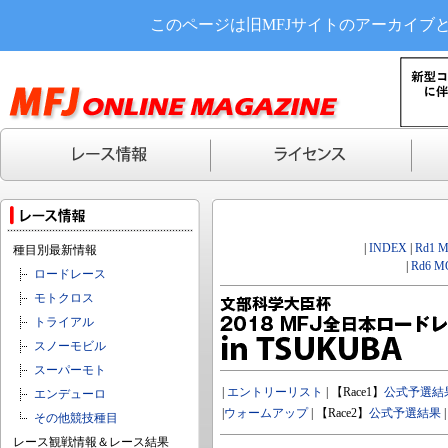
このページは旧MFJサイトのアーカイブ
|
INDEX
|
Rd1 
種目別最新情報
|
Rd6 M
ロードレース
モトクロス
トライアル
スノーモビル
スーパーモト
|
エントリーリスト
| 【Race1】
公式予選結
エンデューロ
|
ウォームアップ
| 【Race2】
公式予選結果
その他競技種目
レース観戦情報＆レース結果