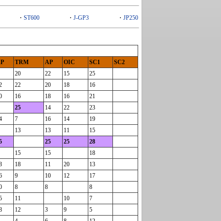
・
ST600
・
J-GP3
・
JP250
P
TRM
AP
OIC
SC1
SC2
20
22
15
25
2
22
20
18
16
0
16
18
16
21
25
14
22
23
4
7
16
14
19
13
13
11
15
5
25
25
28
15
15
18
3
18
11
20
13
6
9
10
12
17
0
8
8
8
5
11
10
7
8
12
3
9
5