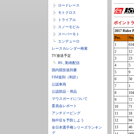
ロードレース
モトクロス
トライアル
ポイント
スノーモビル
2017 Rid
スーパーモト
Pos.
No.
エンデューロ
1
634
レースカレンダー検索
2
12
TV放送予定
3
23
BS
,
動画配信
4
5
国内競技規則書
5
9
FIM規則（和訳）
6
50
公認車両
7
1
公認部品・用品
8
104
マウスガードについて
9
72
委員会レポート
10
71
アンチドーピング
11
18
熱中症を予防しよう
12
94
13
46
全日本選手権シリーズランキン
グ