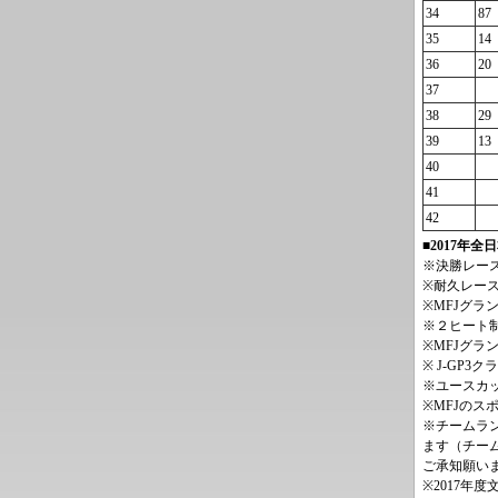
34
87
35
14
36
20
37
38
29
39
13
40
41
42
■2017年
※決勝レー
※耐久レー
※MFJグ
※２ヒート
※MFJグ
※ J-GP
※ユースカ
※MFJの
※チームラ
ます（チー
ご承知願い
※2017年