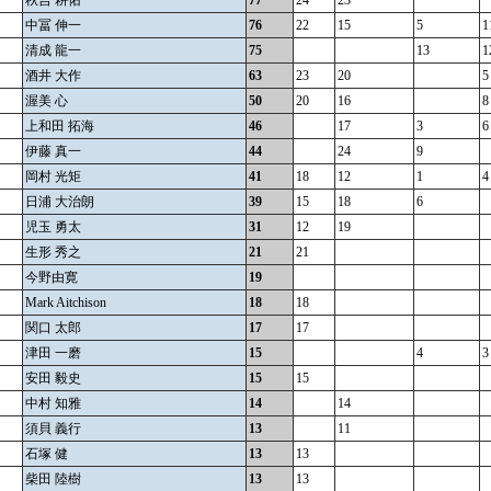
秋吉 耕佑
77
24
23
中冨 伸一
76
22
15
5
1
清成 龍一
75
13
1
酒井 大作
63
23
20
5
渥美 心
50
20
16
8
上和田 拓海
46
17
3
6
伊藤 真一
44
24
9
岡村 光矩
41
18
12
1
4
日浦 大治朗
39
15
18
6
児玉 勇太
31
12
19
生形 秀之
21
21
今野由寛
19
Mark Aitchison
18
18
関口 太郎
17
17
津田 一磨
15
4
3
安田 毅史
15
15
中村 知雅
14
14
須貝 義行
13
11
石塚 健
13
13
柴田 陸樹
13
13