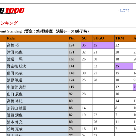
・
J-GP2
ランキング
er Point Standing（暫定：第9戦鈴鹿 決勝レース1終了時）
Rider
Pts.
SC
SUGO
TRM
A
高橋 巧
174
35
35
22
津田 拓也
171
32
21
20
2
渡辺 一馬
165
26
30
18
2
野左根 航汰
141
32
25
藤田 拓哉
140
30
25
15
1
濱原 颯道
124
25
28
10
9
中須賀 克行
115
12
2
山口 辰也
92
28
16
高橋 裕紀
89
14
1
加賀山 就臣
86
14
8
1
近藤 湧也
82
19
22
7
1
浦本 修充
80
26
11
1
松崎 克哉
78
16
13
2
1