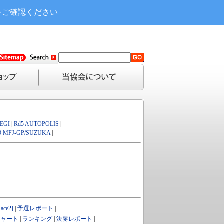
をご確認ください
EGI
|
Rd5 AUTOPOLIS
|
9 MFJ-GP/SUZUKA
|
ce2]
|
予選レポート
|
チャート
|
ランキング
|
決勝レポート
|