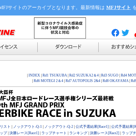
MFJサイトのアーカイブとなります。最新情報は
MFJサイト
|
INDEX
|
Rd1 TSUKUBA
|
Rd2 SUZUKA2＆4
|
Rd3 SUGO
|
Rd4 MOT
|
Rd6 MOTEGI 2＆4
|
Rd7 AUTOPOLIS 2&4
|
Rd8 OKAYAMA
|
Rd
リスト
|
ノックアウト-Q-1
|
ノックアウト-Q-2
|
公式予選結果[Race1]
|
公式予選結果[Ra
ップ
|
決勝レース[Race1]
|
ラップチャート
|
ランキング
|
決勝レース[Race2]
|
ラップ