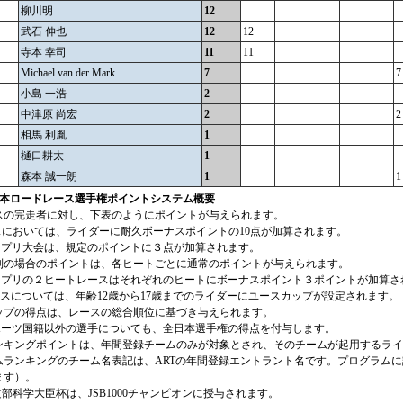
柳川明
12
武石 伸也
12
12
寺本 幸司
11
11
Michael van der Mark
7
7
小島 一浩
2
中津原 尚宏
2
2
相馬 利胤
1
樋口耕太
1
森本 誠一朗
1
1
全日本ロードレース選手権ポイントシステム概要
スの完走者に対し、下表のようにポイントが与えられます。
スにおいては、ライダーに耐久ボーナスポイントの10点が加算されます。
ランプリ大会は、規定のポイントに３点が加算されます。
制の場合のポイントは、各ヒートごとに通常のポイントが与えられます。
ランプリの２ヒートレースはそれぞれのヒートにボーナスポイント３ポイントが加算さ
3クラスについては、年齢12歳から17歳までのライダーにユースカップが設定されます。
ップの得点は、レースの総合順位に基づき与えられます。
スポーツ国籍以外の選手についても、全日本選手権の得点を付与します。
ンキングポイントは、年間登録チームのみが対象とされ、そのチームが起用するライ
ムランキングのチーム名表記は、ARTの年間登録エントラント名です。プログラム
ます）。
度文部科学大臣杯は、JSB1000チャンピオンに授与されます。