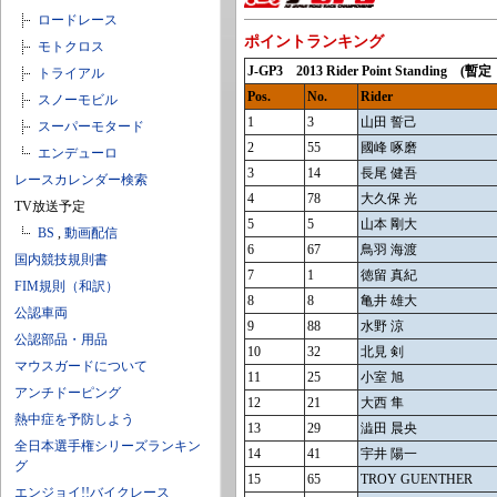
ロードレース
ポイントランキング
モトクロス
J-GP3 2013 Rider Point Standin
トライアル
Pos.
No.
Rider
スノーモビル
1
3
山田 誓己
スーパーモタード
2
55
國峰 啄磨
エンデューロ
3
14
長尾 健吾
レースカレンダー検索
4
78
大久保 光
TV放送予定
5
5
山本 剛大
BS
,
動画配信
6
67
鳥羽 海渡
国内競技規則書
7
1
徳留 真紀
FIM規則（和訳）
8
8
亀井 雄大
公認車両
9
88
水野 涼
公認部品・用品
10
32
北見 剣
マウスガードについて
11
25
小室 旭
アンチドーピング
12
21
大西 隼
熱中症を予防しよう
13
29
澁田 晨央
全日本選手権シリーズランキン
14
41
宇井 陽一
グ
15
65
TROY GUENTHER
エンジョイ!!バイクレース