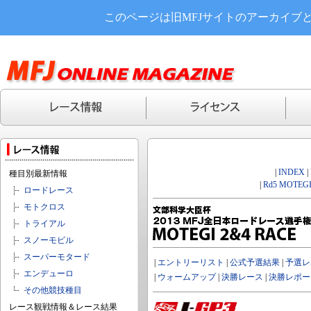
このページは旧MFJサイトのアーカイブ
|
INDEX
|
種目別最新情報
|
Rd5 MOTEGI
ロードレース
モトクロス
トライアル
スノーモビル
スーパーモタード
|
エントリーリスト
|
公式予選結果
|
予選レ
エンデューロ
|
ウォームアップ
|
決勝レース
|
決勝レポー
その他競技種目
レース観戦情報＆レース結果