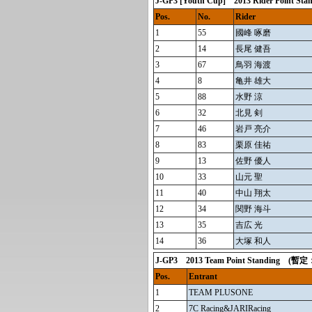
J-GP3 [Youth Cup] 2013 Rider Po
Pos.
No.
Rider
1
55
國峰 啄磨
2
14
長尾 健吾
3
67
鳥羽 海渡
4
8
亀井 雄大
5
88
水野 涼
6
32
北見 剣
7
46
岩戸 亮介
8
83
栗原 佳祐
9
13
佐野 優人
10
33
山元 聖
11
40
中山 翔太
12
34
関野 海斗
13
35
吉広 光
14
36
大塚 和人
J-GP3 2013 Team Point Standing 
Pos.
Entrant
1
TEAM PLUSONE
2
7C Racing&JARIRacing