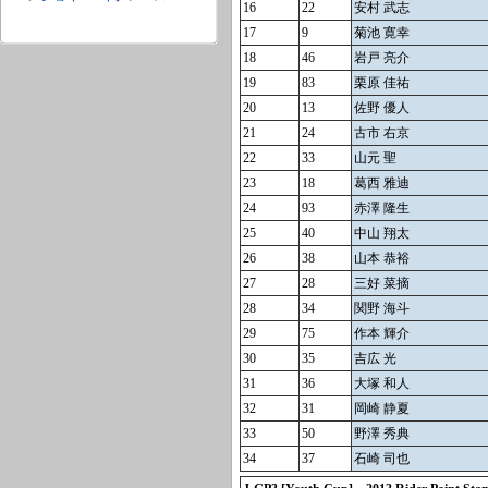
16
22
安村 武志
17
9
菊池 寛幸
18
46
岩戸 亮介
19
83
栗原 佳祐
20
13
佐野 優人
21
24
古市 右京
22
33
山元 聖
23
18
葛西 雅迪
24
93
赤澤 隆生
25
40
中山 翔太
26
38
山本 恭裕
27
28
三好 菜摘
28
34
関野 海斗
29
75
作本 輝介
30
35
吉広 光
31
36
大塚 和人
32
31
岡崎 静夏
33
50
野澤 秀典
34
37
石崎 司也