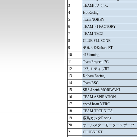
3
TEAMけんけん
4
HotRacing
5
Team NOBBY
6
TEAM・i-FACTORY
7
TEAM TEC2
8
CLUB PLUSONE
9
テルル&Kohara RT
10
41Planning
11
Team Projectμ 7C
12
プリミティブRT
13
Kohara Racing
14
Team RSC
15
SRS-J with MORIWAKI
16
TEAM ASPIRATION
17
speed heart YERC
18
TEAM TECHNICA
19
広島カジタRacing
20
オールスターモータースポーツ
21
CLUBNEXT