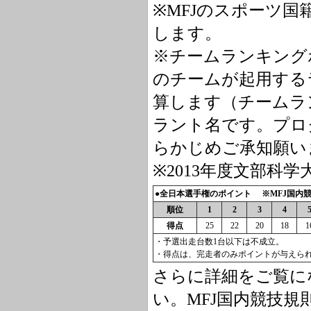
※MFJのスポーツ
します。
※チームランキング
のチームが起用する
算します（チームラ
ラント名です。プロ
らかじめご承知願い
※2013年度文部科学
●全日本選手権のポイント ※MFJ国内競
順位
1
2
3
4
得点
25
22
20
18
1
・予選出走台数1台以下は不成立。
・得点は、完走者のみポイントが与えら
さらに詳細をご覧に
い。MFJ国内競技規