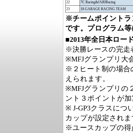
22
7C Racing&JARIRacing
23
18 GARAGE RACING TEAM
※チームポイントラ
です。プログラム等
■2013年全日本ロ
※決勝レースの完走
※MFJグランプリ
※２ヒート制の場合
えられます。
※MFJグランプリ
ント３ポイントが加
※ J-GP3クラス
カップが設定されま
※ユースカップの得