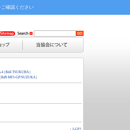
をご確認ください
＆4
|
Rd4 TSUKUBA
|
|
Rd9 MFJ-GP/SUZUKA
|
・
J-GP2