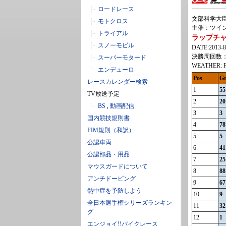
ロードレース
文部科学大臣杯
モトクロス
主催：ツインリ
トライアル
ラップチ
スノーモビル
DATE:2013-8
決勝周回数：
スーパーモタード
WEATHER: F
エンデューロ
Pos
Gr
レースカレンダー検索
1
55
TV放送予定
2
20
BS
,
動画配信
3
3
国内競技規則書
4
78
FIM規則（和訳）
5
5
公認車両
6
41
公認部品・用品
7
25
マウスガードについて
8
88
アンチドーピング
9
67
熱中症を予防しよう
10
9
全日本選手権シリーズランキン
11
32
グ
12
1
エンジョイ!!バイクレース