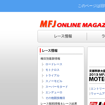
このページは旧
種目別最新情報
ロードレース
モトクロス
トライアル
スノーモビル
スーパーモタード
|
エントリー
エンデューロ
|
ウォームア
その他競技種目
レース観戦情報＆レース結果