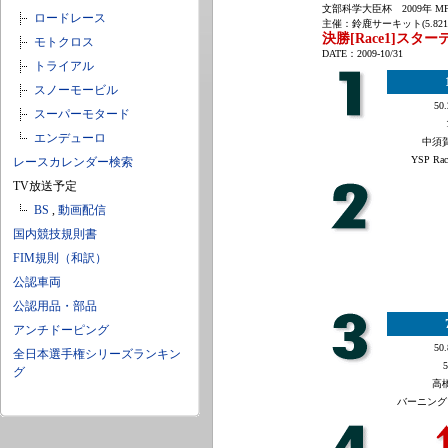
文部科学大臣杯 2009年 MF
ロードレース
主催：鈴鹿サーキット(5.821
決勝[Race1]スタ
モトクロス
DATE：2009-10/31
トライアル
スノーモービル
50.
スーパーモタード
エンデューロ
中須賀
YSP Rac
レースカレンダー検索
TV放送予定
BS
,
動画配信
国内競技規則書
FIM規則（和訳）
公認車両
公認用品・部品
アンチドーピング
50.
全日本選手権シリーズランキン
5
グ
高橋
バーニング