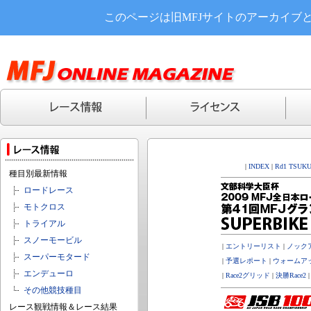
このページは旧MFJサイトのアーカイブ
|
INDEX
|
Rd1 TSUK
種目別最新情報
ロードレース
モトクロス
トライアル
スノーモービル
|
エントリーリスト
|
ノックア
スーパーモタード
|
予選レポート
|
ウォームア
エンデューロ
|
Race2グリッド
|
決勝Race2
その他競技種目
レース観戦情報＆レース結果