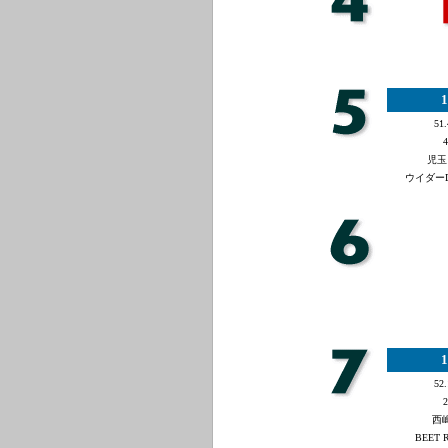
1
51.
4
児玉
ウイダーD.
1
52.
2
西嶋
BEET 