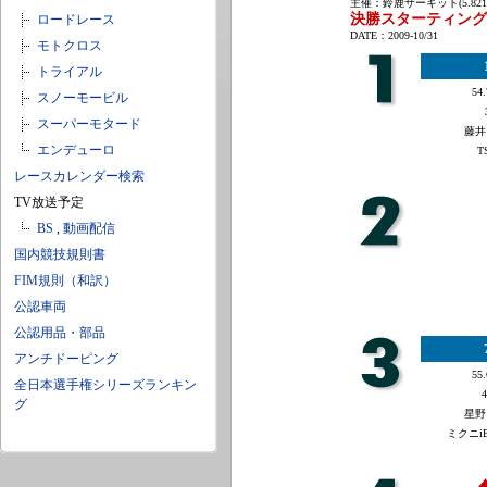
主催：鈴鹿サーキット(5.821
決勝スターティング
ロードレース
DATE：2009-10/31
モトクロス
トライアル
54.
スノーモービル
スーパーモタード
藤井
エンデューロ
T
レースカレンダー検索
TV放送予定
BS
,
動画配信
国内競技規則書
FIM規則（和訳）
公認車両
公認用品・部品
アンチドーピング
55.
全日本選手権シリーズランキン
4
グ
星野
ミクニiBe