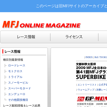
このページは旧MFJサイトのアーカイブ
|
INDEX
|
Rd1 TSUK
種目別最新情報
ロードレース
モトクロス
トライアル
スノーモービル
|
エントリーリスト
|
公式予
スーパーモタード
|
ウォームアップ
|
決勝レー
エンデューロ
その他競技種目
文部科学大臣杯 2009年 MF
レース観戦情報＆レース結果