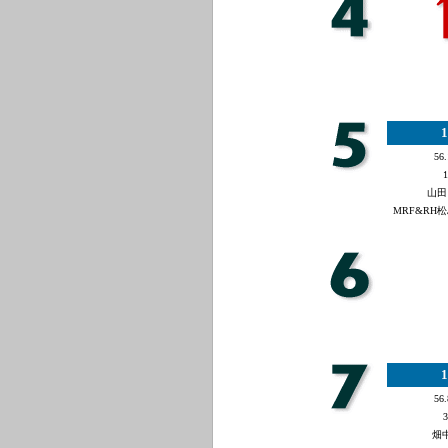
1
56.
1
山田
MRF&RH松
1
56.
3
畑中